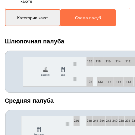
каюте
Категории кают
Схема палуб
Шлюпочная палуба
Средняя палуба