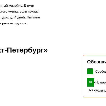
нный коктейль. В пути
кого ужина, если круизы
 турах до 4 дней. Питание
ь речных круизов.
т-Петербург»
Обозна
Свобо
-
Номер
51
-
Количе
2+3