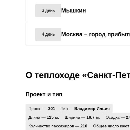
Мышкин
3 день
Москва
– город прибыт
4 день
О теплоходе «Санкт-Пе
Проект и тип
Проект —
301
Тип —
Владимир Ильич
Длина —
125 м.
Ширина —
16.7 м.
Осадка —
2.
Количество пассажиров —
210
Общее число кают