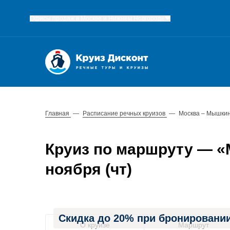
Офисы продаж в Москве и Нижнем Новгороде
Главная
—
Расписание речных круизов
—
Москва – Мышкин
Круиз по маршруту — «М
ноября (чт)
Скидка до 20% при бронировании
О круизе
Маршрут