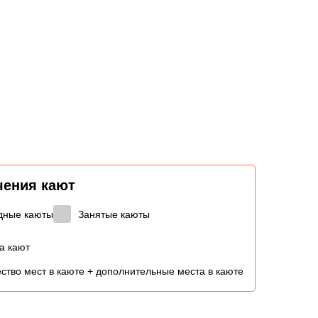
чения кают
дные каюты
Занятые каюты
а кают
ство мест в каюте + дополнительные места в каюте