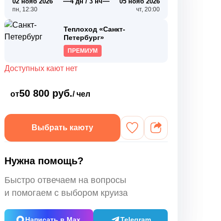
—
—
02 нояб 2026
4 дн / 3 нч
05 нояб 2026
пн, 12:30
чт, 20:00
Теплоход «Санкт-
Петербург»
ПРЕМИУМ
Доступных кают нет
50 800 руб.
от
/ чел
Выбрать каюту
Нужна помощь?
Быстро отвечаем на вопросы
и помогаем с выбором круиза
Написать в Max
Telegram