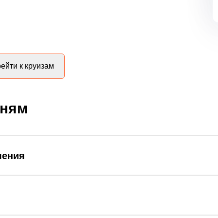
ейти к круизам
дням
ления