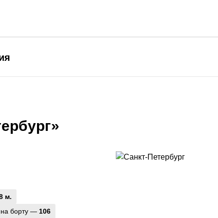
ия
тербург»
8 м.
 на борту —
106