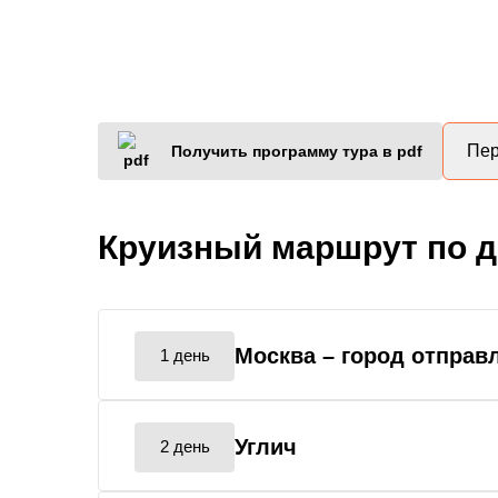
Пер
Получить программу тура в pdf
Круизный маршрут по 
Москва
– город отправ
1 день
Углич
2 день