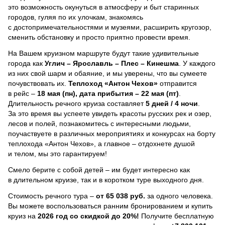
это возможность окунуться в атмосферу и быт старинных
городов, гуляя по их улочкам, знакомясь
с достопримечательностями и музеями, расширить кругозор,
сменить обстановку и просто приятно провести время.
На Вашем круизном маршруте будут такие удивительные
города как
Углич – Ярославль – Плес – Кинешма
. У каждого
из них свой шарм и обаяние, и мы уверены, что вы сумеете
почувствовать их.
Теплоход
«Антон Чехов»
отправится
в рейс –
18 мая (пн), дата прибытия – 22 мая (пт)
.
Длительность речного круиза составляет
5 дней / 4 ночи
.
За это время вы успеете увидеть красоты русских рек и озер,
лесов и полей, познакомитесь с интересными людьми,
поучаствуете в различных мероприятиях и конкурсах на борту
теплохода «Антон Чехов», а главное – отдохнете душой
и телом, мы это гарантируем!
Смело берите с собой детей – им будет интересно как
в длительном круизе, так и в коротком туре выходного дня.
Стоимость речного тура –
от 65 038 руб.
за одного человека.
Вы можете воспользоваться ранним бронированием и купить
круиз на
2026 год со скидкой до 20%!
Получите бесплатную