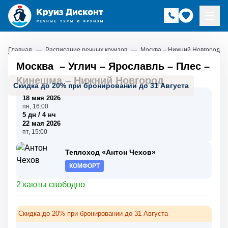
Главная
—
Расписание речных круизов
—
Москва – Нижний Новгород
Москва
–
Углич
–
Ярославль
–
Плес
–
Кинешма
–
Нижний Новгород
Скидка до 20% при бронировании до 31 Августа
18 мая 2026
пн, 16:00
5 дн / 4 нч
22 мая 2026
пт, 15:00
Теплоход «Антон Чехов»
КОМФОРТ
2 каюты свободно
Скидка до 20% при бронировании до 31 Августа