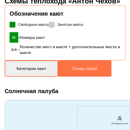
Схемы
теплохода «Антон Чехов»
Обозначения кают
Свободные каюты
Занятые каюты
-
Номера кают
51
Количество мест в каюте + дополнительные места в
-
2+3
каюте
Категории кают
Схема палуб
Солнечная палуба