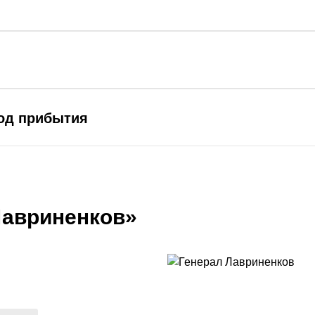
род прибытия
Лавриненков»