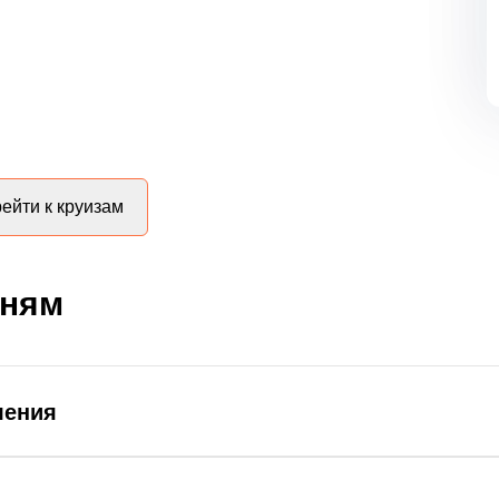
ейти к круизам
дням
ления