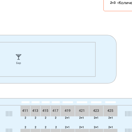
-
Количе
2+3