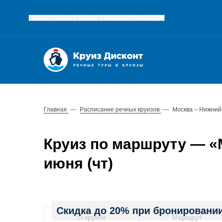
Офисы продаж в Москве и Нижнем Новгороде
Главная
—
Расписание речных круизов
—
Москва – Нижний
Круиз по маршруту — «М
июня (чт)
Скидка до 20% при бронировании
О круизе
Маршрут