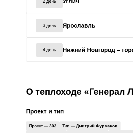
Углич
2 день
Ярославль
3 день
Нижний Новгород
– го
4 день
О теплоходе «Генерал 
Проект и тип
Проект —
302
Тип —
Дмитрий Фурманов