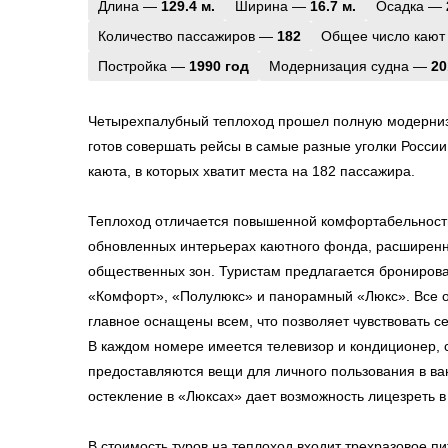
Длина —
129.4 м.
Ширина —
16.7 м.
Осадка —
Количество пассажиров —
182
Общее число кают
Постройка —
1990 год
Модернизация судна —
20
Четырехпалубный теплоход прошел полную модерниза
готов совершать рейсы в самые разные уголки России
каюта, в которых хватит места на 182 пассажира.
Теплоход отличается повышенной комфортабельность
обновленных интерьерах каютного фонда, расширен
общественных зон. Туристам предлагается бронирова
«Комфорт», «Полулюкс» и панорамный «Люкс». Все о
главное оснащены всем, что позволяет чувствовать с
В каждом номере имеется телевизор и кондиционер, 
предоставляются вещи для личного пользования в в
остекление в «Люксах» дает возможность лицезреть в 
В стоимость туров на теплоход входит трехразовое п