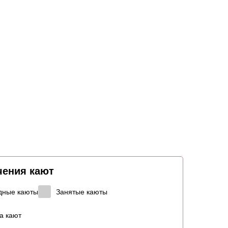
чения кают
дные каюты
Занятые каюты
а кают