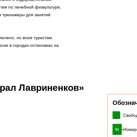
ятия по лечебной физкультуре,
я тренажеры для занятий
лючено, но всем туристам
сии в городах-остановках на
ерал Лавриненков»
Обозна
Свобо
-
Номер
51