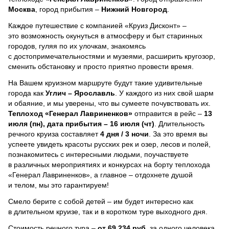
Москва
, город прибытия –
Нижний Новгород
.
Каждое путешествие с компанией «Круиз Дисконт» –
это возможность окунуться в атмосферу и быт старинных
городов, гуляя по их улочкам, знакомясь
с достопримечательностями и музеями, расширить кругозор,
сменить обстановку и просто приятно провести время.
На Вашем круизном маршруте будут такие удивительные
города как
Углич – Ярославль
. У каждого из них свой шарм
и обаяние, и мы уверены, что вы сумеете почувствовать их.
Теплоход
«Генерал Лавриненков»
отправится в рейс –
13
июля (пн), дата прибытия – 16 июля (чт)
. Длительность
речного круиза составляет
4 дня / 3 ночи
.
За это время вы
успеете увидеть красоты русских рек и озер, лесов и полей,
познакомитесь с интересными людьми, поучаствуете
в различных мероприятиях и конкурсах на борту теплохода
«Генерал Лавриненков», а главное – отдохнете душой
и телом, мы это гарантируем!
Смело берите с собой детей – им будет интересно как
в длительном круизе, так и в коротком туре выходного дня.
Стоимость речного тура –
от 69 234 руб.
за одного человека.