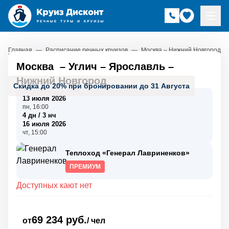
Главная
—
Расписание речных круизов
—
Москва – Нижний Новгород
Москва
–
Углич
–
Ярославль
–
Нижний Новгород
Скидка до 20% при бронировании до 31 Августа
13 июля 2026
пн, 16:00
4 дн / 3 нч
16 июля 2026
чт, 15:00
Теплоход «Генерал Лавриненков»
ПРЕМИУМ
Доступных кают нет
69 234 руб.
от
/ чел