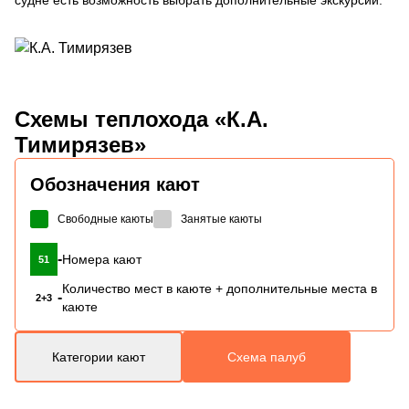
Схемы
теплохода «К.А.
Тимирязев»
Обозначения кают
Свободные каюты
Занятые каюты
-
Номера кают
51
Количество мест в каюте + дополнительные места в
-
2+3
каюте
Категории кают
Схема палуб