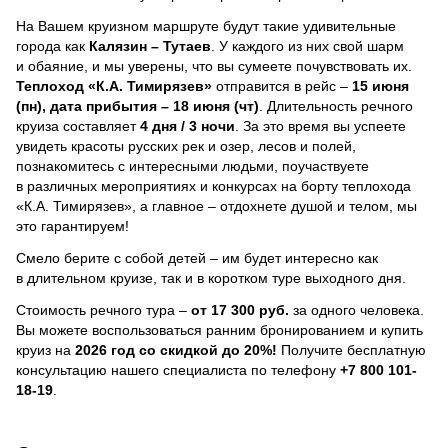
На Вашем круизном маршруте будут такие удивительные
города как
Калязин – Тутаев
. У каждого из них свой шарм
и обаяние, и мы уверены, что вы сумеете почувствовать их.
Теплоход
«К.А. Тимирязев»
отправится в рейс –
15 июня
(пн), дата прибытия – 18 июня (чт)
. Длительность речного
круиза составляет
4 дня / 3 ночи
.
За это время вы успеете
увидеть красоты русских рек и озер, лесов и полей,
познакомитесь с интересными людьми, поучаствуете
в различных мероприятиях и конкурсах на борту теплохода
«К.А. Тимирязев», а главное – отдохнете душой и телом, мы
это гарантируем!
Смело берите с собой детей – им будет интересно как
в длительном круизе, так и в коротком туре выходного дня.
Стоимость речного тура –
от 17 300 руб.
за одного человека.
Вы можете воспользоваться ранним бронированием и купить
круиз на
2026 год со скидкой до 20%!
Получите бесплатную
консультацию нашего специалиста по телефону
+7 800 101-
18-19
.