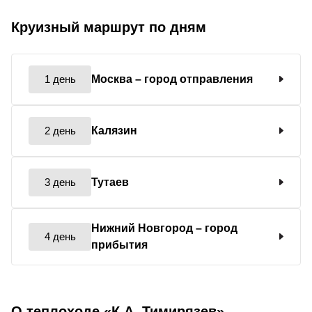
Круизный маршрут по дням
1 день
Москва
– город отправления
2 день
Калязин
3 день
Тутаев
Нижний Новгород
– город
4 день
прибытия
О теплоходе «К.А. Тимирязев»