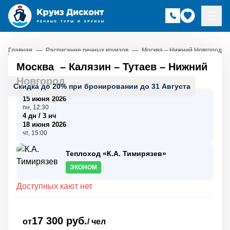
Главная
—
Расписание речных круизов
—
Москва – Нижний Новгород
Москва
–
Калязин
–
Тутаев
–
Нижний
Новгород
Скидка до 20% при бронировании до 31 Августа
15 июня 2026
пн, 12:30
4 дн / 3 нч
18 июня 2026
чт, 15:00
Теплоход «К.А. Тимирязев»
ЭКОНОМ
Доступных кают нет
17 300 руб.
от
/ чел