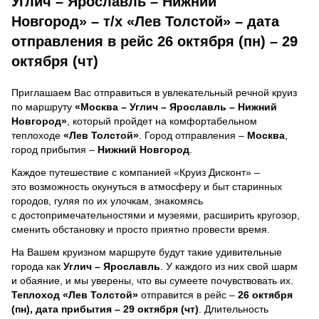
Углич – Ярославль – Нижний
Новгород» – т/х «Лев Толстой» – дата
отправления в рейс 26 октября (пн) – 29
октября (чт)
Приглашаем Вас отправиться в увлекательный речной круиз
по маршруту
«Москва – Углич – Ярославль – Нижний
Новгород»
, который пройдет на комфортабельном
теплоходе
«Лев Толстой»
. Город отправления –
Москва
,
город прибытия –
Нижний Новгород
.
Каждое путешествие с компанией «Круиз Дисконт» –
это возможность окунуться в атмосферу и быт старинных
городов, гуляя по их улочкам, знакомясь
с достопримечательностями и музеями, расширить кругозор,
сменить обстановку и просто приятно провести время.
На Вашем круизном маршруте будут такие удивительные
города как
Углич – Ярославль
. У каждого из них свой шарм
и обаяние, и мы уверены, что вы сумеете почувствовать их.
Теплоход
«Лев Толстой»
отправится в рейс –
26 октября
(пн), дата прибытия – 29 октября (чт)
. Длительность