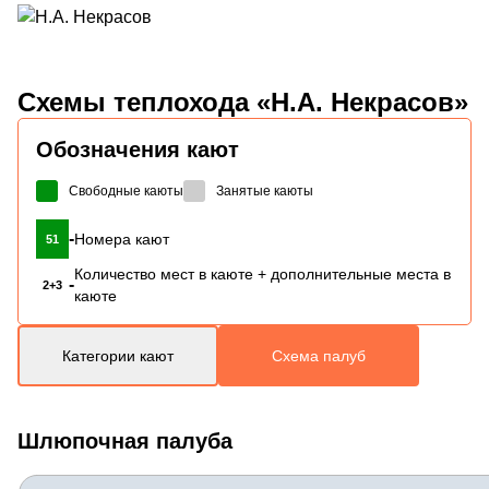
Схемы
теплохода «Н.А. Некрасов»
Обозначения кают
Свободные каюты
Занятые каюты
-
Номера кают
51
Количество мест в каюте + дополнительные места в
-
2+3
каюте
Категории кают
Схема палуб
Шлюпочная палуба