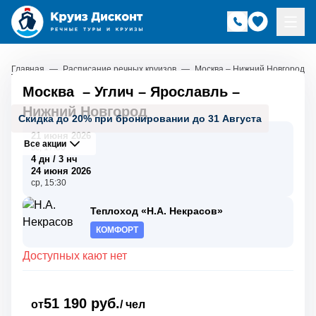
Главная
—
Расписание речных круизов
—
Москва – Нижний Новгород
Москва
–
Углич
–
Ярославль
–
Нижний Новгород
Скидка до 20% при бронировании до 31 Августа
21 июня 2026
Все акции
вс, 17:30
4 дн / 3 нч
24 июня 2026
ср, 15:30
Теплоход «Н.А. Некрасов»
КОМФОРТ
Доступных кают нет
51 190 руб.
от
/ чел