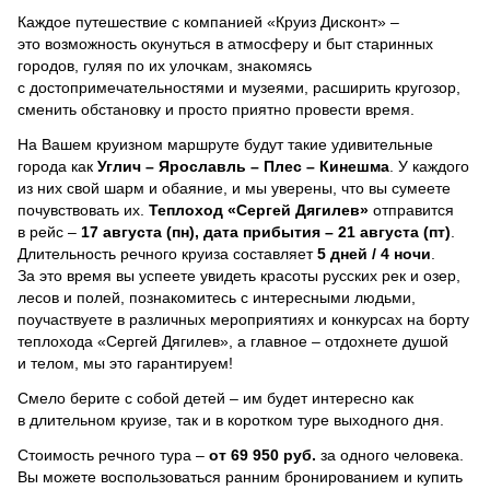
Каждое путешествие с компанией «Круиз Дисконт» –
это возможность окунуться в атмосферу и быт старинных
городов, гуляя по их улочкам, знакомясь
с достопримечательностями и музеями, расширить кругозор,
сменить обстановку и просто приятно провести время.
На Вашем круизном маршруте будут такие удивительные
города как
Углич – Ярославль – Плес – Кинешма
. У каждого
из них свой шарм и обаяние, и мы уверены, что вы сумеете
почувствовать их.
Теплоход
«Сергей Дягилев»
отправится
в рейс –
17 августа (пн), дата прибытия – 21 августа (пт)
.
Длительность речного круиза составляет
5 дней / 4 ночи
.
За это время вы успеете увидеть красоты русских рек и озер,
лесов и полей, познакомитесь с интересными людьми,
поучаствуете в различных мероприятиях и конкурсах на борту
теплохода «Сергей Дягилев», а главное – отдохнете душой
и телом, мы это гарантируем!
Смело берите с собой детей – им будет интересно как
в длительном круизе, так и в коротком туре выходного дня.
Стоимость речного тура –
от 69 950 руб.
за одного человека.
Вы можете воспользоваться ранним бронированием и купить