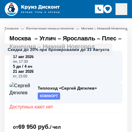
Главная
—
Расписание речных круизов
—
Москва – Нижний Новгород
Москва
–
Углич
–
Ярославль
–
Плес
–
Кинешма
–
Нижний Новгород
Скидка до 20% при бронировании до 31 Августа
17 авг 2026
пн, 17:30
5 дн / 4 нч
21 авг 2026
пт, 15:00
Теплоход «Сергей Дягилев»
КОМФОРТ
Доступных кают нет
69 950 руб.
от
/ чел