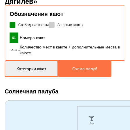
Дягилев»
Обозначения кают
Свободные каюты
Занятые каюты
-
Номера кают
51
Количество мест в каюте + дополнительные места в
-
2+3
каюте
Категории кают
Схема палуб
Солнечная палуба