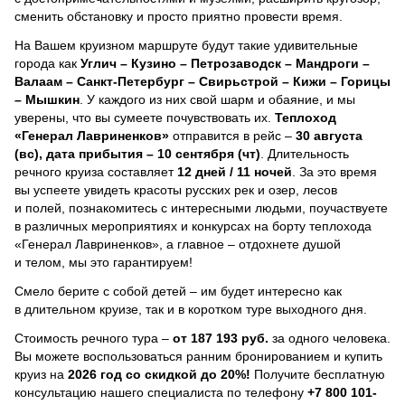
сменить обстановку и просто приятно провести время.
На Вашем круизном маршруте будут такие удивительные
города как
Углич – Кузино – Петрозаводск – Мандроги –
Валаам – Санкт-Петербург – Свирьстрой – Кижи – Горицы
– Мышкин
. У каждого из них свой шарм и обаяние, и мы
уверены, что вы сумеете почувствовать их.
Теплоход
«Генерал Лавриненков»
отправится в рейс –
30 августа
(вс), дата прибытия – 10 сентября (чт)
. Длительность
речного круиза составляет
12 дней / 11 ночей
.
За это время
вы успеете увидеть красоты русских рек и озер, лесов
и полей, познакомитесь с интересными людьми, поучаствуете
в различных мероприятиях и конкурсах на борту теплохода
«Генерал Лавриненков», а главное – отдохнете душой
и телом, мы это гарантируем!
Смело берите с собой детей – им будет интересно как
в длительном круизе, так и в коротком туре выходного дня.
Стоимость речного тура –
от 187 193 руб.
за одного человека.
Вы можете воспользоваться ранним бронированием и купить
круиз на
2026 год со скидкой до 20%!
Получите бесплатную
консультацию нашего специалиста по телефону
+7 800 101-