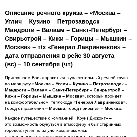
Описание речного круиза – «Москва –
Углич – Кузино – Петрозаводск –
Мандроги – Валаам – Санкт-Петербург –
Свирьстрой – Кижи – Горицы – Мышкин –
Москва» – т/х «Генерал Лавриненков» –
дата отправления в рейс 30 августа
(вс) – 10 сентября (чт)
Приглашаем Вас отправиться в увлекательный речной круиз
по маршруту
«Москва – Углич – Кузино – Петрозаводск –
Мандроги – Валаам – Санкт-Петербург – Свирьстрой –
Кижи – Горицы – Мышкин – Москва»
, который пройдет
на комфортабельном теплоходе
«Генерал Лавриненков»
.
Город отправления –
Москва
, город прибытия –
Москва
.
Каждое путешествие с компанией «Круиз Дисконт» –
это возможность окунуться в атмосферу и быт старинных
городов, гуляя по их улочкам, знакомясь
с достопримечательностями и музеями, расширить кругозор,