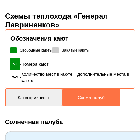
Схемы
теплохода «Генерал
Лавриненков»
Обозначения кают
Свободные каюты
Занятые каюты
-
Номера кают
51
Количество мест в каюте + дополнительные места в
-
2+3
каюте
Категории кают
Схема палуб
Солнечная палуба