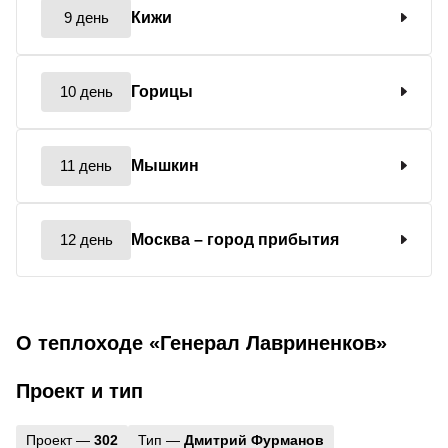
9 день
Кижи
10 день
Горицы
11 день
Мышкин
12 день
Москва
– город прибытия
О теплоходе «Генерал Лавриненков»
Проект и тип
Проект —
302
Тип —
Дмитрий Фурманов