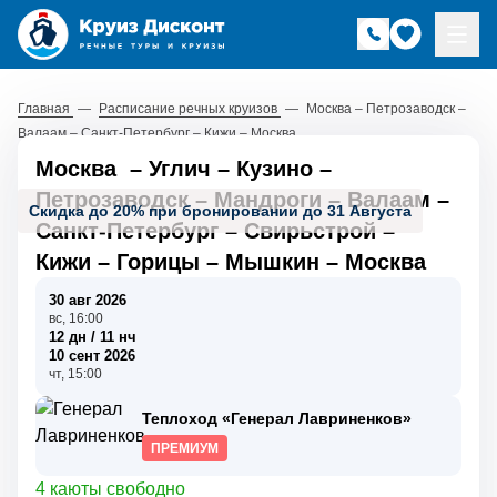
Главная
—
Расписание речных круизов
—
Москва – Петрозаводск –
Валаам – Санкт-Петербург – Кижи – Москва
Москва
–
Углич
–
Кузино
–
Петрозаводск
–
Мандроги
–
Валаам
–
Скидка до 20% при бронировании до 31 Августа
Санкт-Петербург
–
Свирьстрой
–
Кижи
–
Горицы
–
Мышкин
–
Москва
30 авг 2026
вс, 16:00
12 дн / 11 нч
10 сент 2026
чт, 15:00
Теплоход «Генерал Лавриненков»
ПРЕМИУМ
4 каюты свободно