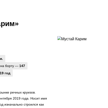
арим»
м.
 на борту —
147
19 год
рынке речных круизов.
ентября 2019 года. Носит имя
од изначально строился как