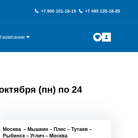
+7 800 101-18-19
+7 495 135-18-85
О компании
ктября (пн) по 24
Москва
–
Мышкин
–
Плес
–
Тутаев
–
Рыбинск
–
Углич
–
Москва