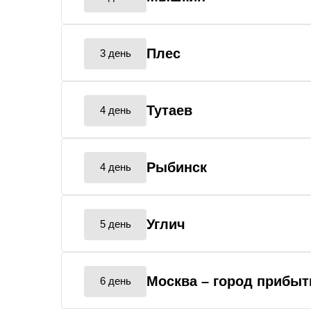
Плес
3 день
Тутаев
4 день
Рыбинск
4 день
Углич
5 день
Москва
– город прибыт
6 день