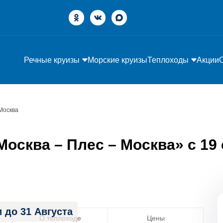
Речные круизы
Морские круизы
Теплоходы
Акции
Москва
осква – Плес – Москва» с 19 о
 до 31 Августа
О теплоходе
Цены