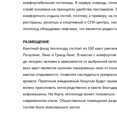
комфортабельная гостиница. В первую очередь, логи
служб основана на принципах удобства пассажиров. 
комфортного отдыха гостей, поэтому, к примеру, на г
рестораны, ресепшн и спортивный и СПА-центры, пас
теплоход оборудован лифтами, что является редкост
РАЗМЕЩЕНИЕ
Каютный фонд теплохода состоит из 160 кают увелич
Полулюкс, Люкс и Гранд-Люкс. В каютах с комфортом 
до четырех человек в зависимости от выбранной кат
всех кают является наличие панорамных окон от пола
каютах открываются, позволяя насладиться прекрасн
кровати. Приятным ежедневным бонусом будет чашка
можно приготовить непосредственно в каюте благод
кофемашины. На борту теплохода может показаться, ч
современном отеле. Общественные помещения разра
гостям было максимально уютно.