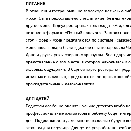
ПИТАНИЕ
В отношении гастрономии на теплоходе нет каких-либ
может быть предоставлено спецпитание, безглютенов
другое меню. В двух ресторанах теплохода, «Агидель
питание в формате «Полный пансион». Завтрак пода
стол», обед и ужин предлагаются по системе «заказн
меню шеф-повара были вдохновлены побережьем Чер
Дона и других рек и озер по маршрутам. Благодаря ч
представление о том месте, в котором находитесь и 
вкусовых ощущений. В барной карте ресторана пред
игристых и тихих вин, предлагаются авторские кокте
прохладительные и детокс-напитки.
ДЛЯ ДЕТЕЙ
Родители особенно оценят наличие детского клуба на 
профессиональные аниматоры и ребенку будет интере
дня. Подростки же и даже многие взрослые будут в во
экраном для видеоигр. Для детей разработано особо