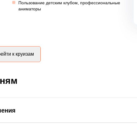
Пользование детским клубом, профессиональные
аниматоры
ейти к круизам
дням
ления