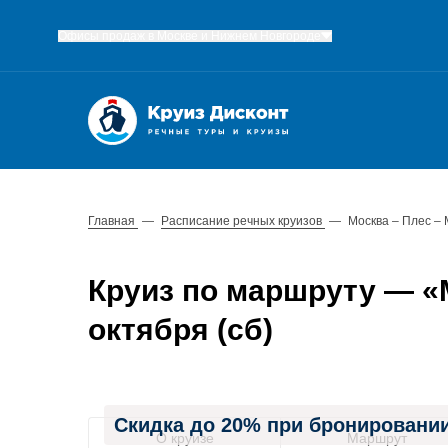
Офисы продаж в Москве и Нижнем Новгороде
Главная
—
Расписание речных круизов
—
Москва – Плес – 
Круиз по маршруту — «М
октября (сб)
Скидка до 20% при бронировании
О круизе
Маршрут