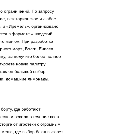
о ограничений. По запросу
ое, вегетарианское и любое
» и «Иремель», организовано
ется в формате «шведский
ого меню». При разработке
ного моря, Волги, Енисея,
ему, вы получите более полное
откроете новую палитру
ставлен большой выбор
йли, домашние лимонады,
борту, где работают
сно и весело в течение всего
сторге от игротеки с огромным
е меню, где выбор блюд вызовет