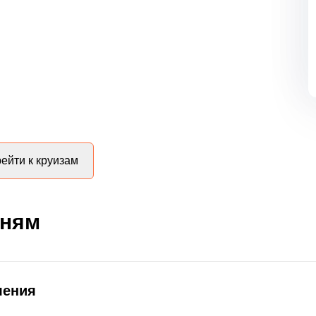
ейти к круизам
дням
ления