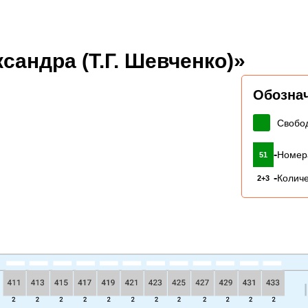
сандра (Т.Г. Шевченко)»
Обозна
Свобо
-
Номер
51
-
Количе
2+3