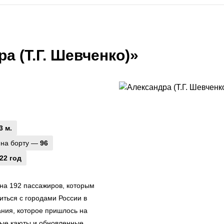
а (Т.Г. Шевченко)»
3 м.
 на борту —
96
22 год
на 192 пассажиров, которым
ться с городами России в
ания, которое пришлось на
ные каюты и обновленные