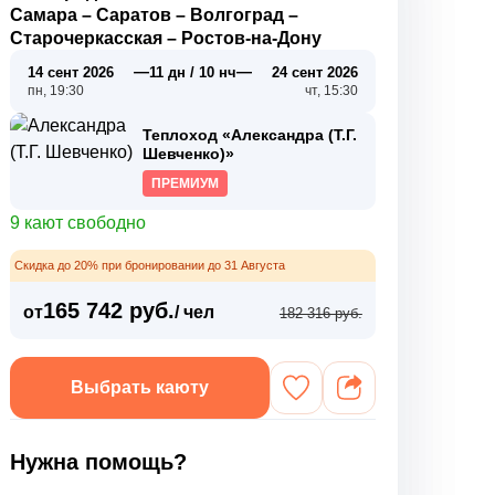
Самара
–
Саратов
–
Волгоград
–
Старочеркасская
–
Ростов-на-Дону
—
—
14 сент 2026
11 дн / 10 нч
24 сент 2026
пн, 19:30
чт, 15:30
Теплоход «Александра (Т.Г.
Шевченко)»
ПРЕМИУМ
9 кают свободно
Скидка до 20% при бронировании до 31 Августа
165 742 руб.
от
/ чел
182 316 руб.
Выбрать каюту
Нужна помощь?