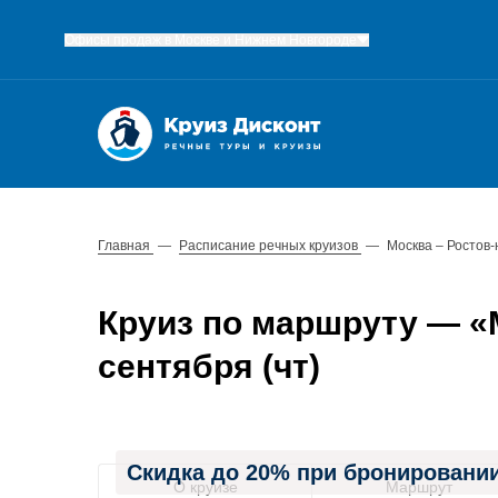
Офисы продаж в Москве и Нижнем Новгороде
Главная
—
Расписание речных круизов
—
Москва – Ростов-
Круиз по маршруту — «М
сентября (чт)
Скидка до 20% при бронировании
О круизе
Маршрут