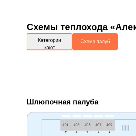
Схемы
теплохода «Алек
Категории
Схема палуб
кают
Шлюпочная палуба