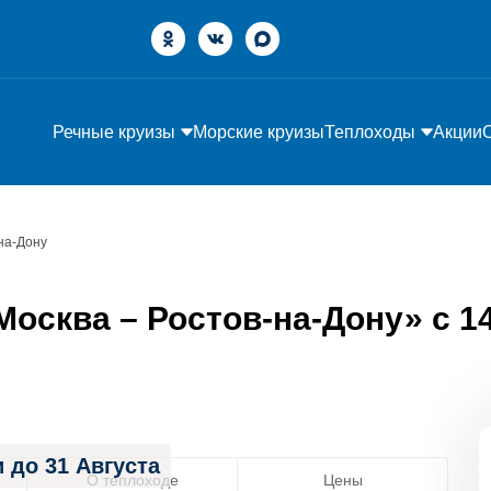
Речные круизы
Морские круизы
Теплоходы
Акции
на-Дону
осква – Ростов-на-Дону» с 14
 до 31 Августа
О теплоходе
Цены