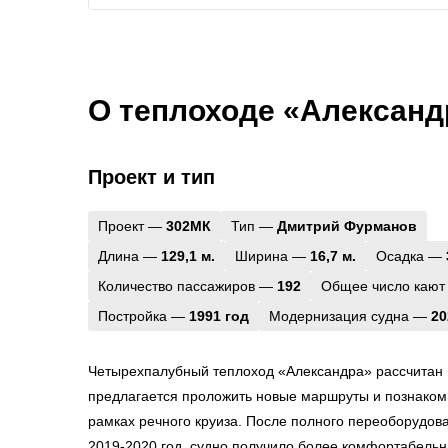
О теплоходе «Александр
Проект и тип
Проект —
302МК
Тип —
Дмитрий Фурманов
Длина —
129,1 м.
Ширина —
16,7 м.
Осадка —
Количество пассажиров —
192
Общее число кают
Постройка —
1991 год
Модернизация судна —
20
Четырехпалубный теплоход «Александра» рассчитан 
предлагается проложить новые маршруты и познакоми
рамках речного круиза. После полного переоборудов
2019-2020 год, судно получило более комфортабель