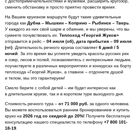
с достопримечательностями и музеями, расширить кругозор,
сменить обстановку и просто приятно провести время.
На Вашем круизном маршруте будут такие удивительные
города как
Дубна – Мышкин – Коприно – Рыбинск – Тверь
.
У каждого из них свой шарм и обаяние, и мы уверены, что вы
сумеете почувствовать их.
Теплоход
«Георгий Жуков»
отправится в рейс –
04 июля (сб), дата прибытия – 09 июля
(чт)
. Длительность речного круиза составляет
6 дней / 5
ночей
.
За это время вы успеете увидеть красоты русских рек
и озер, лесов и полей, познакомитесь с интересными людьми,
поучаствуете в различных мероприятиях и конкурсах на борту
теплохода «Георгий Жуков», а главное – отдохнете душой
и телом, мы это гарантируем!
Смело берите с собой детей – им будет интересно как
в длительном круизе, так и в коротком туре выходного дня.
Стоимость речного тура –
от 71 000 руб.
за одного человека.
Вы можете воспользоваться ранним бронированием и купить
круиз на
2026 год со скидкой до 20%!
Получите бесплатную
консультацию нашего специалиста по телефону
+7 800 101-
18-19
.