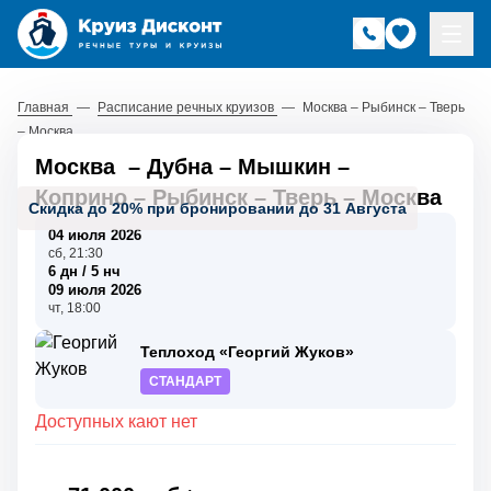
Главная
—
Расписание речных круизов
—
Москва – Рыбинск – Тверь
– Москва
Москва
–
Дубна
–
Мышкин
–
Коприно
–
Рыбинск
–
Тверь
–
Москва
Скидка до 20% при бронировании до 31 Августа
04 июля 2026
сб, 21:30
6 дн / 5 нч
09 июля 2026
чт, 18:00
Теплоход «Георгий Жуков»
СТАНДАРТ
Доступных кают нет