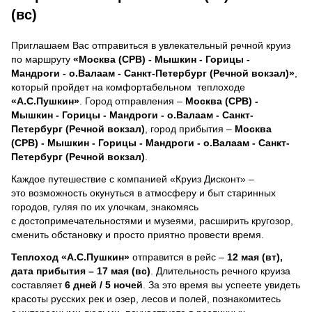
(вс)
Приглашаем Вас отправиться в увлекательный речной круиз
по маршруту
«Москва (СРВ) - Мышкин - Горицы -
Мандроги - о.Валаам - Санкт-Петербург (Речной вокзал)»
,
который пройдет на комфортабельном теплоходе
«А.С.Пушкин»
. Город отправления –
Москва (СРВ) -
Мышкин - Горицы - Мандроги - о.Валаам - Санкт-
Петербург (Речной вокзал)
, город прибытия –
Москва
(СРВ) - Мышкин - Горицы - Мандроги - о.Валаам - Санкт-
Петербург (Речной вокзал)
.
Каждое путешествие с компанией «Круиз Дисконт» –
это возможность окунуться в атмосферу и быт старинных
городов, гуляя по их улочкам, знакомясь
с достопримечательностями и музеями, расширить кругозор,
сменить обстановку и просто приятно провести время.
Теплоход
«А.С.Пушкин»
отправится в рейс –
12 мая (вт),
дата прибытия – 17 мая (вс)
. Длительность речного круиза
составляет
6 дней / 5 ночей
.
За это время вы успеете увидеть
красоты русских рек и озер, лесов и полей, познакомитесь