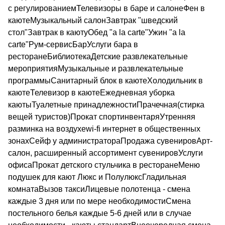
с регулированиемТелевизоры в баре и салонеФен в
каютеМузыкальный салонЗавтрак "шведский
стол"Завтрак в каютуОбед "a la carte"Ужин "a la
carte"Рум-сервисБарУслуги бара в
ресторанеБиблиотекаДетские развлекательные
мероприятияМузыкальные и развлекательные
программыСанитарный блок в каютеХолодильник в
каютеТелевизор в каютеЕжедневная уборка
каютыТуалетные принадлежностиПрачечная(стирка
вещей туристов)Прокат спортинвентаряУтренняя
разминка на воздухеwi-fi интернет в общественных
зонахСейф у администратораПродажа сувенировАрт-
салон, расширенный ассортимент сувенировУслуги
офисаПрокат детского стульчика в ресторанеМеню
подушек для кают Люкс и ПолулюксГладильная
комнатаВызов таксиЛицевые полотенца - смена
каждые 3 дня или по мере необходимостиСмена
постельного белья каждые 5-6 дней или в случае