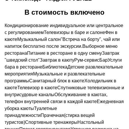
В стоимость включено
Кондиционирование индивидуальное или центральное
с регулированиемТелевизоры в баре и салонеФен в
каютеМузыкальный салон"Встреча на борту", чай или
напиток бесплатно после экскурсии.Выборное меню
ресторанаПитание в ресторане в одну сменуЗавтрак
"шведский стол"Завтрак в каютуРум-сервисБарУслуги
бара в ресторанеБиблиотекаДетские развлекательные
мероприятияМузыкальные и развлекательные
программыСанитарный блок в каютеХолодильник в
каютеТелевизор в каютеСпутниковые телевизионные и
внутрисудовые каналыОбслуживание в каютах,
телефон внутренней связи в каждой каютеЕжедневная
уборка каютыТуалетные
принадлежностиПрачечная(стирка вещей
туристов)Спортивные тренажерыНастольный