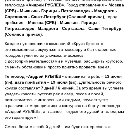
теплоходе
«Андрей РУБЛЁВ»
. Город отправления –
Москва
(СРВ) - Мышкин - Горицы - Петрозаводск - Мандроги -
Сортавала - Санкт-Петербург (Соляной причал)
, город
прибытия –
Москва (СРВ) - Мышкин - Горицы -
Петрозаводск - Мандроги - Сортавала - Санкт-Петербург
(Соляной причал)
.
Каждое путешествие с компанией «Круиз Дисконт» –
это возможность окунуться в атмосферу и быт старинных
городов, гуляя по их улочкам, знакомясь
с достопримечательностями и музеями, расширить кругозор,
сменить обстановку и просто приятно провести время.
Теплоход
«Андрей РУБЛЁВ»
отправится в рейс –
13 июля
(пн), дата прибытия – 19 июля (вс)
. Длительность речного
круиза составляет
7 дней / 6 ночей
.
За это время вы успеете
увидеть красоты русских рек и озер, лесов и полей,
познакомитесь с интересными людьми, поучаствуете
в различных мероприятиях и конкурсах на борту теплохода
«Андрей РУБЛЁВ», а главное – отдохнете душой и телом, мы
это гарантируем!
Смело берите с собой детей – им будет интересно как