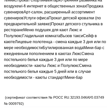
теннисПрокат спортинвентаряУтренняя разминка на
воздухеwi-fi интернет в общественных зонахПродажа
сувенировАрт-салон, расширенный ассортимент
сувенировУслуги офисаПрокат детской кроватки (по
предварительной заявке)Прокат детского стульчика в
ресторанеМеню подушек для кают Люкс и
ПолулюксГладильная комнатаВызов таксиСейф в
каютеЛицевые полотенца - смена каждые 3 дня или по
мере необходимостиБутилированная водаМини-бар с
ежедневным пополнением в каютах ЛюксСмена
постельного белья каждые 3 дня или по мере
необходимости- каюты Люкс и ПолулюксСмена
постельного белья каждые 5 дней или в случае
необходимости - каюты стандартМини-бар
(сертификат соответствия № РОСС RU.З2193.04КАУ0.03749
№ 0009792)