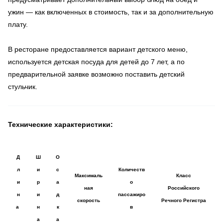
ужин — как включенных в стоимость, так и за дополнительную
плату.
В ресторане предоставляется вариант детского меню,
используется детская посуда для детей до 7 лет, а по
предварительной заявке возможно поставить детский
стульчик.
Технические характеристики:
Д
Ш
О
л
и
с
Количеств
Максималь
Класс
и
р
а
о
ная
Российского
н
и
д
пассажиро
скорость
Речного Регистра
а
н
к
в
а
а