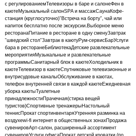
с регулированиемТелевизоры в баре и салонеФен в
каютеМузыкальный салонSPA и массажСаунаКофе-
станция (круглосуточно)"Встреча на борту", чай или
напиток бесплатно после экскурсии.Выборное меню
ресторанаПитание в ресторане в одну сменуЗавтрак
"шведский стол"Завтрак в каютуРум-сервисБарУслуги
бара в ресторанеБиблиотекаДетские развлекательные
мероприятияМузыкальные и развлекательные
программыСанитарный блок в каютеХолодильник в
каютеТелевизор в каютеСпутниковые телевизионные и
внутрисудовые каналыОбслуживание в каютах,
телефон внутренней связи в каждой каютеЕжедневная
уборка каютыТуалетные
принадлежностиПрачечная(стирка вещей
туристов)Спортивные тренажерыНастольный
теннисПрокат спортинвентаряУтренняя разминка на
воздухеwi-fi интернет в общественных зонахПродажа
сувенировАрт-салон, расширенный ассортимент
сувенировУслуги офисаПрокат детской кроватки (по