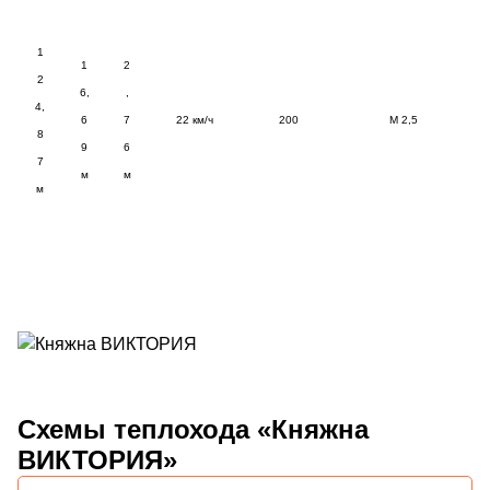
1
1
2
2
6,
,
4,
6
7
22 км/ч
200
М 2,5
8
9
6
7
м
м
м
Схемы
теплохода «Княжна
ВИКТОРИЯ»