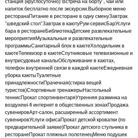
станция (круглосуточно)"Встреча на борту", чай или
напиток бесплатно после экскурсии.Выборное меню
ресторанаПитание в ресторане в одну сменуЗавтрак
"шведский стол"Завтрак в каютуРум-сервисБарУслуги
бара в ресторанеБиблиотекаДетские развлекательные
мероприятияМузыкальные и развлекательные
программыСанитарный блок в каютеХолодильник в
каютеТелевизор в каютеСпутниковые телевизионные и
внутрисудовые каналыОбслуживание в каютах,
телефон внутренней связи в каждой каютеЕжедневная
уборка каютыТуалетные
принадлежностиПрачечная(стирка вещей
туристов)Спортивные тренажерыНастольный
теннисПрокат спортинвентаряУтренняя разминка на
воздухеwi-fi интернет в общественных зонахПродажа
сувенировАрт-салон, расширенный ассортимент
сувенировУслуги офисаПрокат детской кроватки (по
предварительной заявке)Прокат детского стульчика в
ресторанеПрокат пляжных полотенецМеню подушек