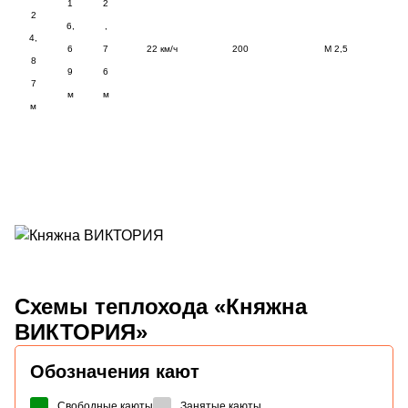
1
2
2
6,
,
4,
6
7
22 км/ч
200
М 2,5
8
9
6
7
м
м
м
Схемы
теплохода «Княжна
ВИКТОРИЯ»
Обозначения кают
Свободные каюты
Занятые каюты