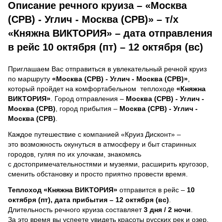
Описание речного круиза – «Москва
(СРВ) - Углич - Москва (СРВ)» – т/х
«Княжна ВИКТОРИЯ» – дата отправления
в рейс 10 октября (пт) – 12 октября (вс)
Приглашаем Вас отправиться в увлекательный речной круиз
по маршруту
«Москва (СРВ) - Углич - Москва (СРВ)»
,
который пройдет на комфортабельном теплоходе
«Княжна
ВИКТОРИЯ»
. Город отправления –
Москва (СРВ) - Углич -
Москва (СРВ)
, город прибытия –
Москва (СРВ) - Углич -
Москва (СРВ)
.
Каждое путешествие с компанией «Круиз Дисконт» –
это возможность окунуться в атмосферу и быт старинных
городов, гуляя по их улочкам, знакомясь
с достопримечательностями и музеями, расширить кругозор,
сменить обстановку и просто приятно провести время.
Теплоход
«Княжна ВИКТОРИЯ»
отправится в рейс –
10
октября (пт), дата прибытия – 12 октября (вс)
.
Длительность речного круиза составляет
3 дня / 2 ночи
.
За это время вы успеете увидеть красоты русских рек и озер,