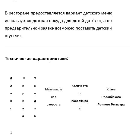
В ресторане предоставляется вариант детского меню,
используется детская посуда для детей до 7 лет, а по
предварительной заявке возможно поставить детский
стульчик.
Технические характеристики:
Д
Ш
О
л
и
с
Количеств
Максималь
Класс
и
р
а
о
ная
Российского
н
и
д
пассажиро
скорость
Речного Регистра
а
н
к
в
а
а
1