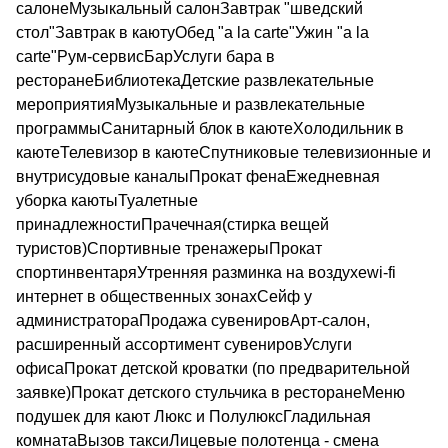
салонеМузыкальный салонЗавтрак "шведский
стол"Завтрак в каютуОбед "a la carte"Ужин "a la
carte"Рум-сервисБарУслуги бара в
ресторанеБиблиотекаДетские развлекательные
мероприятияМузыкальные и развлекательные
программыСанитарный блок в каютеХолодильник в
каютеТелевизор в каютеСпутниковые телевизионные и
внутрисудовые каналыПрокат фенаЕжедневная
уборка каютыТуалетные
принадлежностиПрачечная(стирка вещей
туристов)Спортивные тренажерыПрокат
спортинвентаряУтренняя разминка на воздухеwi-fi
интернет в общественных зонахСейф у
администратораПродажа сувенировАрт-салон,
расширенный ассортимент сувенировУслуги
офисаПрокат детской кроватки (по предварительной
заявке)Прокат детского стульчика в ресторанеМеню
подушек для кают Люкс и ПолулюксГладильная
комнатаВызов таксиЛицевые полотенца - смена