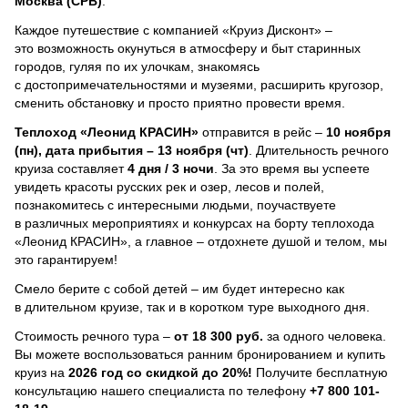
Москва (СРВ)
.
Каждое путешествие с компанией «Круиз Дисконт» –
это возможность окунуться в атмосферу и быт старинных
городов, гуляя по их улочкам, знакомясь
с достопримечательностями и музеями, расширить кругозор,
сменить обстановку и просто приятно провести время.
Теплоход
«Леонид КРАСИН»
отправится в рейс –
10 ноября
(пн), дата прибытия – 13 ноября (чт)
. Длительность речного
круиза составляет
4 дня / 3 ночи
.
За это время вы успеете
увидеть красоты русских рек и озер, лесов и полей,
познакомитесь с интересными людьми, поучаствуете
в различных мероприятиях и конкурсах на борту теплохода
«Леонид КРАСИН», а главное – отдохнете душой и телом, мы
это гарантируем!
Смело берите с собой детей – им будет интересно как
в длительном круизе, так и в коротком туре выходного дня.
Стоимость речного тура –
от 18 300 руб.
за одного человека.
Вы можете воспользоваться ранним бронированием и купить
круиз на
2026 год со скидкой до 20%!
Получите бесплатную
консультацию нашего специалиста по телефону
+7 800 101-