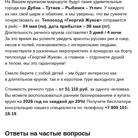
На Вашем круизном маршруте будут такие удивительные
города как
Дубна – Тутаев – Рыбинск – Углич
. У каждого
из них свой шарм и обаяние, и мы уверены, что вы сумеете
почувствовать их.
Теплоход
«Георгий Жуков»
отправится
в рейс –
04 мая (пн), дата прибытия – 08 мая (пт)
.
Длительность речного круиза составляет
5 дней / 4 ночи
.
За это время вы успеете увидеть красоты русских рек и озер,
лесов и полей, познакомитесь с интересными людьми,
поучаствуете в различных мероприятиях и конкурсах на борту
теплохода «Георгий Жуков», а главное – отдохнете душой
и телом, мы это гарантируем!
Смело берите с собой детей – им будет интересно как
в длительном круизе, так и в коротком туре выходного дня.
Стоимость речного тура –
от 51 110 руб.
за одного человека.
Вы можете воспользоваться ранним бронированием и купить
круиз на
2026 год со скидкой до 20%!
Получите бесплатную
консультацию нашего специалиста по телефону
+7 800 101-
18-19
.
Ответы на частые вопросы