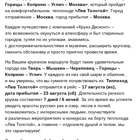
Горицы – Коприно – Углич – Москва»
, который пройдет
на комфортабельном теплоходе
«Лев Толстой»
. Город
отправления –
Москва
, город прибытия –
Москва
.
Каждое путешествие с компанией «Круиз Дисконт» –
это возможность окунуться в атмосферу и быт старинных
городов, гуляя по их улочкам, знакомясь
с достопримечательностями и музеями, расширить кругозор,
сменить обстановку и просто приятно провести время.
На Вашем круизном маршруте будут такие удивительные
города как
Тверь – Мышкин – Череповец – Горицы –
Коприно – Углич
. У каждого из них свой шарм и обаяние,
и мы уверены, что вы сумеете почувствовать их.
Теплоход
«Лев Толстой»
отправится в рейс –
17 августа (вс),
дата прибытия – 23 августа (сб)
. Длительность речного
круиза составляет
7 дней / 6 ночей
.
За это время вы успеете
увидеть красоты русских рек и озер, лесов и полей,
познакомитесь с интересными людьми, поучаствуете
в различных мероприятиях и конкурсах на борту теплохода
«Лев Толстой», а главное – отдохнете душой и телом, мы
это гарантируем!