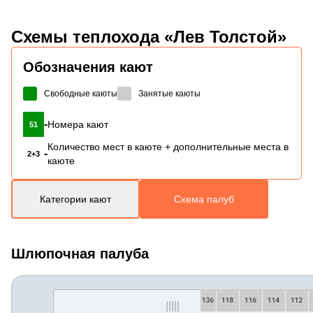
Схемы
теплохода «Лев Толстой»
Обозначения кают
Свободные каюты
Занятые каюты
-
Номера кают
51
Количество мест в каюте + дополнительные места в
-
2+3
каюте
Категории кают
Схема палуб
Шлюпочная палуба