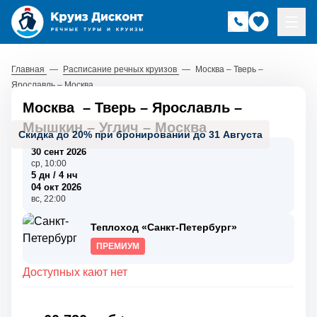
Главная
—
Расписание речных круизов
—
Москва – Тверь –
Ярославль – Москва
Москва
–
Тверь
–
Ярославль
–
Мышкин
–
Углич
–
Москва
Скидка до 20% при бронировании до 31 Августа
30 сент 2026
ср, 10:00
5 дн / 4 нч
04 окт 2026
вс, 22:00
Теплоход «Санкт-Петербург»
ПРЕМИУМ
Доступных кают нет