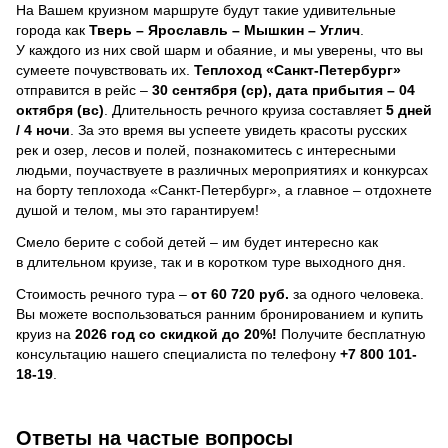
На Вашем круизном маршруте будут такие удивительные
города как
Тверь – Ярославль – Мышкин – Углич
.
У каждого из них свой шарм и обаяние, и мы уверены, что вы
сумеете почувствовать их.
Теплоход
«Санкт-Петербург»
отправится в рейс –
30 сентября (ср), дата прибытия – 04
октября (вс)
. Длительность речного круиза составляет
5 дней
/ 4 ночи
.
За это время вы успеете увидеть красоты русских
рек и озер, лесов и полей, познакомитесь с интересными
людьми, поучаствуете в различных мероприятиях и конкурсах
на борту теплохода «Санкт-Петербург», а главное – отдохнете
душой и телом, мы это гарантируем!
Смело берите с собой детей – им будет интересно как
в длительном круизе, так и в коротком туре выходного дня.
Стоимость речного тура –
от 60 720 руб.
за одного человека.
Вы можете воспользоваться ранним бронированием и купить
круиз на
2026 год со скидкой до 20%!
Получите бесплатную
консультацию нашего специалиста по телефону
+7 800 101-
18-19
.
Ответы на частые вопросы