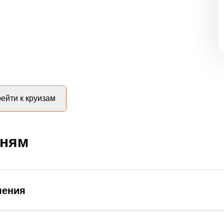
ейти к круизам
дням
ления