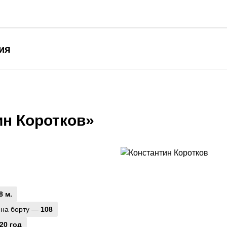
ия
ин Коротков»
8 м.
 на борту —
108
20 год