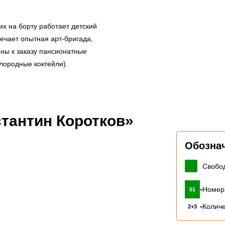
их на борту работает детский
вечает опытная арт-бригада,
ны к заказу пансионатные
слородные коктейли).
тантин Коротков»
Обозна
Свобо
-
Номер
51
-
Количе
2+3