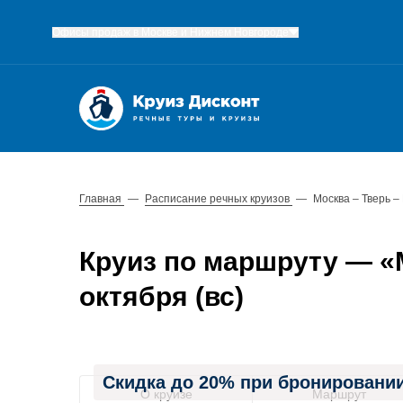
Офисы продаж в Москве и Нижнем Новгороде
Главная
—
Расписание речных круизов
—
Москва – Тверь –
Круиз по маршруту — «М
октября (вс)
Скидка до 20% при бронировании
О круизе
Маршрут