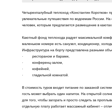
Четырехпалубный теплоход «Константин Коротков» п
увлекательные путешествия по водоемам России. На е
человек, которым предлагается размещение в каютах
Каютный фонд теплохода радует максимальной комф
маленьком номере есть санузел, кондиционер, холоди
Инфраструктура на борту представлена разными объ
· рестораном и барами,
· конференц-залом,
· кофейней,
· гладильной комнатой.
В стоимость туров входит питание по заказной систем
гость может выбрать один напиток. На открытой солн
для того, чтобы загорать и просто следить за пропл
отдельную плату работает массажный кабинет – отлич