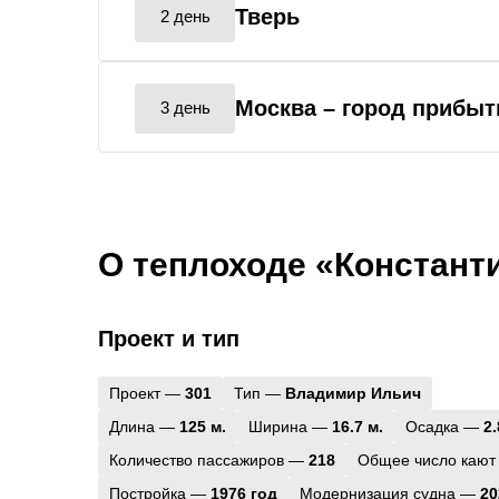
Тверь
2 день
Москва
– город прибыт
3 день
О теплоходе «Констант
Проект и тип
Проект —
301
Тип —
Владимир Ильич
Длина —
125 м.
Ширина —
16.7 м.
Осадка —
2.
Количество пассажиров —
218
Общее число кают
Постройка —
1976 год
Модернизация судна —
20