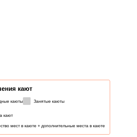
чения кают
дные каюты
Занятые каюты
а кают
ство мест в каюте + дополнительные места в каюте