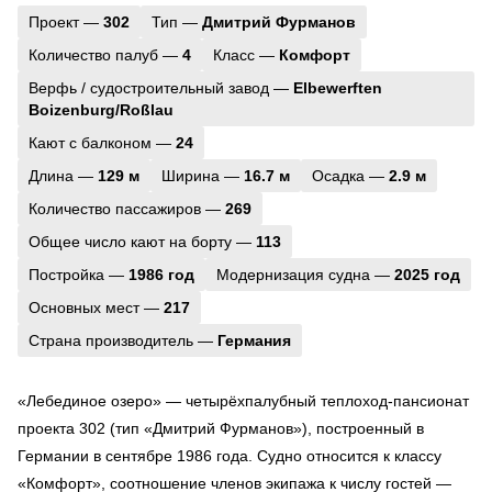
Проект —
302
Тип —
Дмитрий Фурманов
Количество палуб —
4
Класс —
Комфорт
Верфь / судостроительный завод —
Elbewerften
Boizenburg/Roßlau
Кают с балконом —
24
Длина —
129 м
Ширина —
16.7 м
Осадка —
2.9 м
Количество пассажиров —
269
Общее число кают на борту —
113
Постройка —
1986 год
Модернизация судна —
2025 год
Основных мест —
217
Страна производитель —
Германия
«Лебединое озеро» — четырёхпалубный теплоход-пансионат
проекта 302 (тип «Дмитрий Фурманов»), построенный в
Германии в сентябре 1986 года. Судно относится к классу
«Комфорт», соотношение членов экипажа к числу гостей —