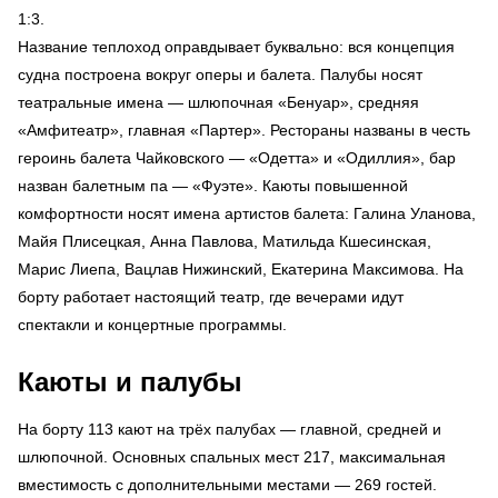
1:3.
Название теплоход оправдывает буквально: вся концепция
судна построена вокруг оперы и балета. Палубы носят
театральные имена — шлюпочная «Бенуар», средняя
«Амфитеатр», главная «Партер». Рестораны названы в честь
героинь балета Чайковского — «Одетта» и «Одиллия», бар
назван балетным па — «Фуэте». Каюты повышенной
комфортности носят имена артистов балета: Галина Уланова,
Майя Плисецкая, Анна Павлова, Матильда Кшесинская,
Марис Лиепа, Вацлав Нижинский, Екатерина Максимова. На
борту работает настоящий театр, где вечерами идут
спектакли и концертные программы.
Каюты и палубы
На борту 113 кают на трёх палубах — главной, средней и
шлюпочной. Основных спальных мест 217, максимальная
вместимость с дополнительными местами — 269 гостей.