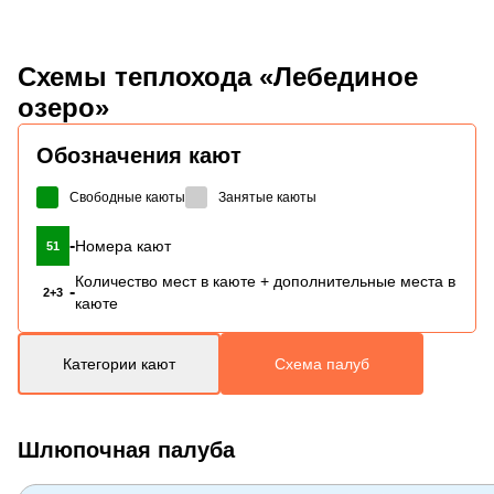
Схемы
теплохода «Лебединое
озеро»
Обозначения кают
Свободные каюты
Занятые каюты
-
Номера кают
51
Количество мест в каюте + дополнительные места в
-
2+3
каюте
Категории кают
Схема палуб
Шлюпочная палуба