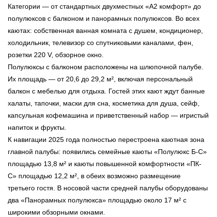
Категории — от стандартных двухместных «А2 комфорт» до
полулюксов с балконом и панорамных полулюксов. Во всех
каютах: собственная ванная комната с душем, кондиционер,
холодильник, телевизор со спутниковыми каналами, фен,
розетки 220 V, обзорное окно.
Полулюксы с балконом расположены на шлюпочной палубе.
Их площадь — от 20,6 до 29,2 м², включая персональный
балкон с мебелью для отдыха. Гостей этих кают ждут банные
халаты, тапочки, маски для сна, косметика для душа, сейф,
капсульная кофемашина и приветственный набор — игристый
напиток и фрукты.
К навигации 2025 года полностью перестроена каютная зона
главной палубы: появились семейные каюты «Полулюкс Б-С»
площадью 13,8 м² и каюты повышенной комфортности «ПК-
С» площадью 12,2 м², в обеих возможно размещение
третьего гостя. В носовой части средней палубы оборудованы
два «Панорамных полулюкса» площадью около 17 м² с
широкими обзорными окнами.