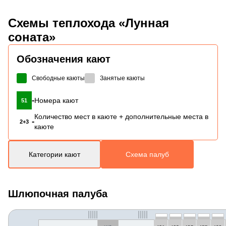
Схемы
теплохода «Лунная
соната»
Обозначения кают
Свободные каюты
Занятые каюты
-
Номера кают
51
Количество мест в каюте + дополнительные места в
-
2+3
каюте
Категории кают
Схема палуб
Шлюпочная палуба