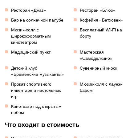
Ресторан «Джаз»
Ресторан «Блюз»
Бар на солнечной палубе
Кофейня «Бетховен»
Мюзик-холл с
Бесплатный Wi-Fi на
широкоформатным
борту
кинотеатром
Медицинский пункт
Мастерская
«Самоделкино»
Детский клуб
Сувенирный киоск
«Бременские музыканты»
Прокат спортивного
Мюзик-холл с лаунж-
инвентаря и настольных
баром
игр
Кинотеатр под открытым
небом
Что входит в стоимость