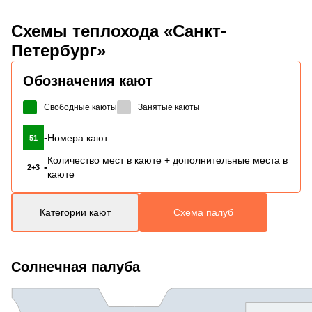
Схемы
теплохода «Санкт-
Петербург»
Обозначения кают
Свободные каюты
Занятые каюты
-
Номера кают
51
Количество мест в каюте + дополнительные места в
-
2+3
каюте
Категории кают
Схема палуб
Солнечная палуба