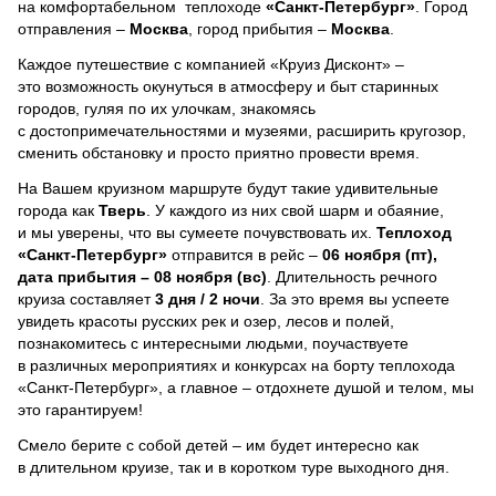
на комфортабельном теплоходе
«Санкт-Петербург»
. Город
отправления –
Москва
, город прибытия –
Москва
.
Каждое путешествие с компанией «Круиз Дисконт» –
это возможность окунуться в атмосферу и быт старинных
городов, гуляя по их улочкам, знакомясь
с достопримечательностями и музеями, расширить кругозор,
сменить обстановку и просто приятно провести время.
На Вашем круизном маршруте будут такие удивительные
города как
Тверь
. У каждого из них свой шарм и обаяние,
и мы уверены, что вы сумеете почувствовать их.
Теплоход
«Санкт-Петербург»
отправится в рейс –
06 ноября (пт),
дата прибытия – 08 ноября (вс)
. Длительность речного
круиза составляет
3 дня / 2 ночи
.
За это время вы успеете
увидеть красоты русских рек и озер, лесов и полей,
познакомитесь с интересными людьми, поучаствуете
в различных мероприятиях и конкурсах на борту теплохода
«Санкт-Петербург», а главное – отдохнете душой и телом, мы
это гарантируем!
Смело берите с собой детей – им будет интересно как
в длительном круизе, так и в коротком туре выходного дня.