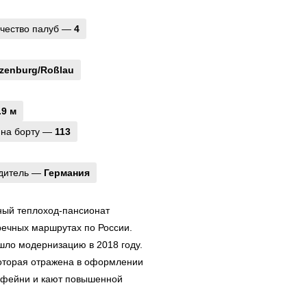
чество палуб —
4
izenburg/Roßlau
.9 м
 на борту —
113
одитель —
Германия
ый теплоход-пансионат
ечных маршрутах по России.
шло модернизацию в 2018 году.
оторая отражена в оформлении
кофейни и кают повышенной