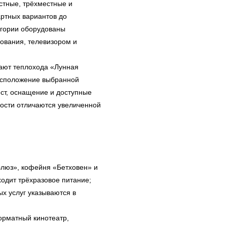
стные, трёхместные и
ртных вариантов до
егории оборудованы
ования, телевизором и
кают теплохода «Лунная
асположение выбранной
ест, оснащение и доступные
сти отличаются увеличенной
Блюз», кофейня «Бетховен» и
одит трёхразовое питание;
х услуг указываются в
орматный кинотеатр,