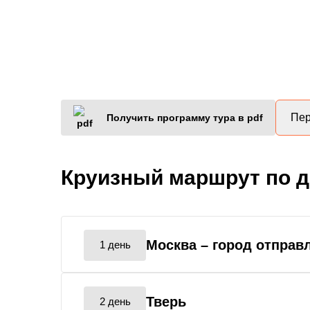
Пер
Получить программу тура в pdf
Круизный маршрут по 
Москва
– город отправ
1 день
Тверь
2 день