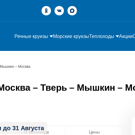
Речные круизы
Морские круизы
Теплоходы
Акции
– Мышкин – Москва
осква – Тверь – Мышкин – Мос
 до 31 Августа
О теплоходе
Цены