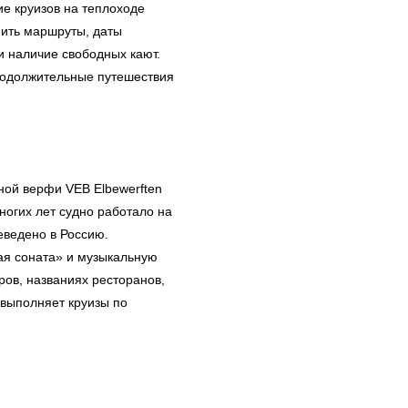
ие круизов на теплоходе
нить маршруты, даты
и наличие свободных кают.
продолжительные путешествия
ной верфи VEB Elbewerften
ногих лет судно работало на
еведено в Россию.
ая соната» и музыкальную
ов, названиях ресторанов,
 выполняет круизы по