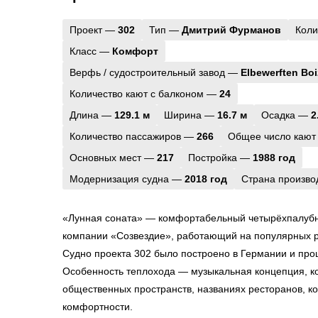
Проект —
302
Тип —
Дмитрий Фурманов
Коли
Класс —
Комфорт
Верфь / судостроительный завод —
Elbewerften Bo
Количество кают с балконом —
24
Длина —
129.1 м
Ширина —
16.7 м
Осадка —
2
Количество пассажиров —
266
Общее число кают
Основных мест —
217
Постройка —
1988 год
Модернизация судна —
2018 год
Страна произв
«Лунная соната» — комфортабельный четырёхпалубн
компании «Созвездие», работающий на популярных р
Судно проекта 302 было построено в Германии и про
Особенность теплохода — музыкальная концепция, к
общественных пространств, названиях ресторанов, 
комфортности.