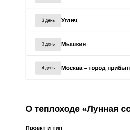
Углич
3 день
Мышкин
3 день
Москва
– город прибыт
4 день
О теплоходе «Лунная с
Проект и тип