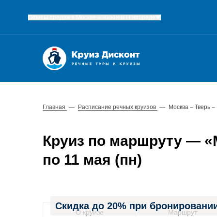
Офисы продаж в Москве и Нижнем Новгороде
Главная
—
Расписание речных круизов
—
Москва – Тверь 
Круиз по маршруту — «М
по 11 мая (пн)
Скидка до 20% при бронировании
О круизе
Маршрут