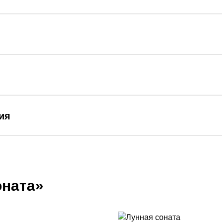
ия
оната»