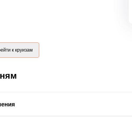
ейти к круизам
дням
ления