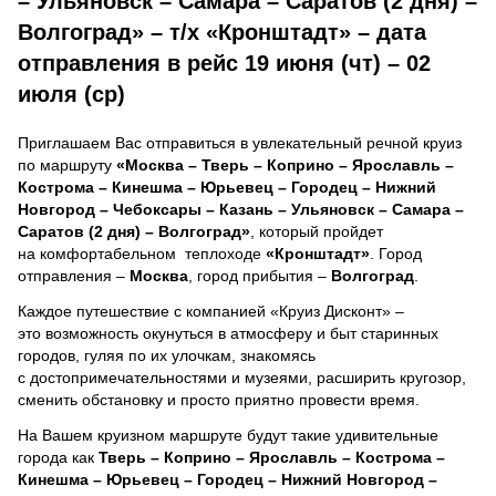
– Ульяновск – Самара – Саратов (2 дня) –
Волгоград» – т/х «Кронштадт» – дата
отправления в рейс 19 июня (чт) – 02
июля (ср)
Приглашаем Вас отправиться в увлекательный речной круиз
по маршруту
«Москва – Тверь – Коприно – Ярославль –
Кострома – Кинешма – Юрьевец – Городец – Нижний
Новгород – Чебоксары – Казань – Ульяновск – Самара –
Саратов (2 дня) – Волгоград»
, который пройдет
на комфортабельном теплоходе
«Кронштадт»
. Город
отправления –
Москва
, город прибытия –
Волгоград
.
Каждое путешествие с компанией «Круиз Дисконт» –
это возможность окунуться в атмосферу и быт старинных
городов, гуляя по их улочкам, знакомясь
с достопримечательностями и музеями, расширить кругозор,
сменить обстановку и просто приятно провести время.
На Вашем круизном маршруте будут такие удивительные
города как
Тверь – Коприно – Ярославль – Кострома –
Кинешма – Юрьевец – Городец – Нижний Новгород –