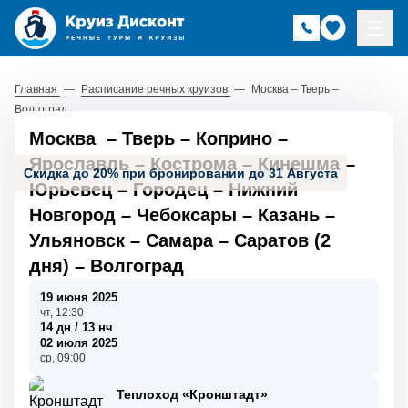
Главная
—
Расписание речных круизов
—
Москва – Тверь –
Волгоград
Москва
–
Тверь
–
Коприно
–
Ярославль
–
Кострома
–
Кинешма
–
Скидка до 20% при бронировании до 31 Августа
Юрьевец
–
Городец
–
Нижний
Новгород
–
Чебоксары
–
Казань
–
Ульяновск
–
Самара
–
Саратов (2
дня)
–
Волгоград
19 июня 2025
чт, 12:30
14 дн / 13 нч
02 июля 2025
ср, 09:00
Теплоход «Кронштадт»