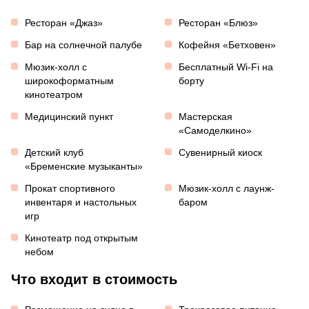
Ресторан «Джаз»
Ресторан «Блюз»
Бар на солнечной палубе
Кофейня «Бетховен»
Мюзик-холл с
Бесплатный Wi-Fi на
широкоформатным
борту
кинотеатром
Медицинский пункт
Мастерская
«Самоделкино»
Детский клуб
Сувенирный киоск
«Бременские музыканты»
Прокат спортивного
Мюзик-холл с лаунж-
инвентаря и настольных
баром
игр
Кинотеатр под открытым
небом
Что входит в стоимость