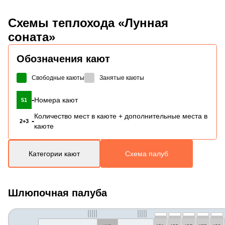
Схемы
теплохода «Лунная
соната»
Обозначения кают
Свободные каюты
Занятые каюты
-
Номера кают
51
Количество мест в каюте + дополнительные места в
-
2+3
каюте
Категории кают
Схема палуб
Шлюпочная палуба