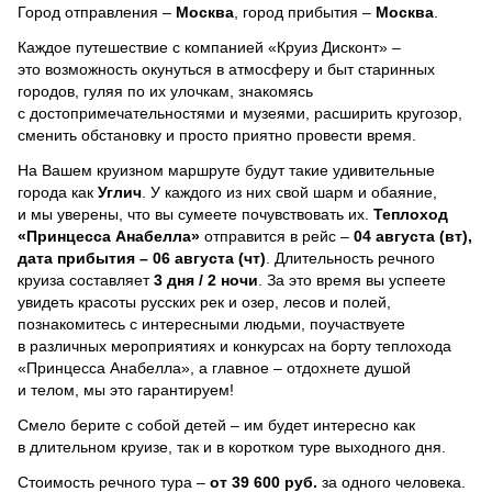
Город отправления –
Москва
, город прибытия –
Москва
.
Каждое путешествие с компанией «Круиз Дисконт» –
это возможность окунуться в атмосферу и быт старинных
городов, гуляя по их улочкам, знакомясь
с достопримечательностями и музеями, расширить кругозор,
сменить обстановку и просто приятно провести время.
На Вашем круизном маршруте будут такие удивительные
города как
Углич
. У каждого из них свой шарм и обаяние,
и мы уверены, что вы сумеете почувствовать их.
Теплоход
«Принцесса Анабелла»
отправится в рейс –
04 августа (вт),
дата прибытия – 06 августа (чт)
. Длительность речного
круиза составляет
3 дня / 2 ночи
.
За это время вы успеете
увидеть красоты русских рек и озер, лесов и полей,
познакомитесь с интересными людьми, поучаствуете
в различных мероприятиях и конкурсах на борту теплохода
«Принцесса Анабелла», а главное – отдохнете душой
и телом, мы это гарантируем!
Смело берите с собой детей – им будет интересно как
в длительном круизе, так и в коротком туре выходного дня.
Стоимость речного тура –
от 39 600 руб.
за одного человека.