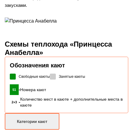
закусками.
Схемы
теплохода «Принцесса
Анабелла»
Обозначения кают
Свободные каюты
Занятые каюты
-
Номера кают
51
Количество мест в каюте + дополнительные места в
-
2+3
каюте
Категории кают