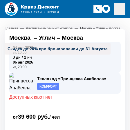
Главная
—
Расписание речных круизов
—
Москва – Углич – Москва
Москва
–
Углич
–
Москва
04 авг 2026
Скидка до 20% при бронировании до 31 Августа
вт, 10:00
3 дн / 2 нч
06 авг 2026
чт, 20:00
Теплоход «Принцесса Анабелла»
КОМФОРТ
Доступных кают нет
39 600 руб.
от
/ чел