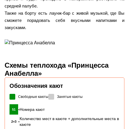
средней палубе.
Также на борту есть лаунж-бар с живой музыкой, где Вы
сможете порадовать себя вкусными напитками и
закусками.
Схемы
теплохода «Принцесса
Анабелла»
Обозначения кают
Свободные каюты
Занятые каюты
-
Номера кают
51
Количество мест в каюте + дополнительные места в
-
2+3
каюте