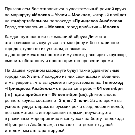
Приглашаем Вас отправиться в увлекательный речной круиз
по маршруту
«Москва – Углич – Москва»
, который пройдет
на комфортабельном теплоходе
«Принцесса Анабелла»
.
Город отправления –
Москва
, город прибытия –
Москва
.
Каждое путешествие с компанией «Круиз Дисконт» –
это возможность окунуться в атмосферу и быт старинных
городов, гуляя по их улочкам, знакомясь
с достопримечательностями и музеями, расширить кругозор,
сменить обстановку и просто приятно провести время.
На Вашем круизном маршруте будут такие удивительные
города как
Углич
. У каждого из них свой шарм и обаяние,
и мы уверены, что вы сумеете почувствовать их.
Теплоход
«Принцесса Анабелла»
отправится в рейс –
04 сентября
(пт), дата прибытия – 06 сентября (вс)
. Длительность
речного круиза составляет
3 дня / 2 ночи
.
За это время вы
успеете увидеть красоты русских рек и озер, лесов и полей,
познакомитесь с интересными людьми, поучаствуете
в различных мероприятиях и конкурсах на борту теплохода
«Принцесса Анабелла», а главное – отдохнете душой
и телом, мы это гарантируем!