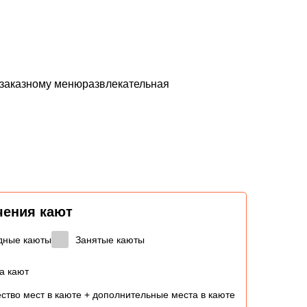
о заказному менюразвлекательная
чения кают
дные каюты
Занятые каюты
а кают
ство мест в каюте + дополнительные места в каюте