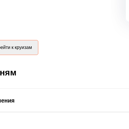
ейти к круизам
дням
ления