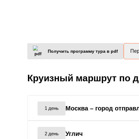
Пер
Получить программу тура в pdf
Круизный маршрут по 
Москва
– город отправ
1 день
Углич
2 день