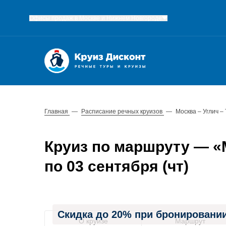
Офисы продаж в Москве и Нижнем Новгороде
Главная
—
Расписание речных круизов
—
Москва – Углич –
Круиз по маршруту — «Мо
по 03 сентября (чт)
Скидка до 20% при бронировании
О круизе
Маршрут