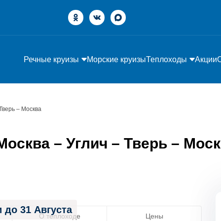
Речные круизы
Морские круизы
Теплоходы
Акции
 Тверь – Москва
сква – Углич – Тверь – Москв
 до 31 Августа
О теплоходе
Цены