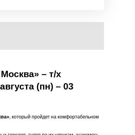
 Москва» – т/х
вгуста (пн) – 03
ква»
, который пройдет на комфортабельном
х городов, гуляя по их улочкам, знакомясь