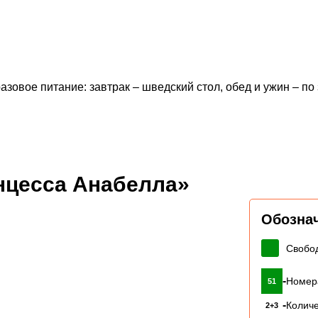
зовое питание: завтрак – шведский стол, обед и ужин – п
нцесса Анабелла»
Обозна
Свобо
-
Номер
51
-
Количе
2+3