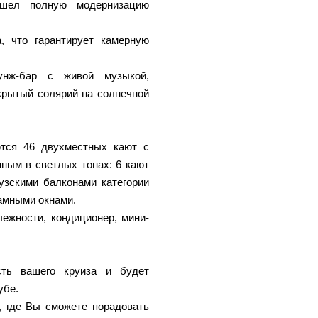
ошел полную модернизацию
, что гарантирует камерную
унж-бар с живой музыкой,
крытый солярий на солнечной
ются 46 двухместных кают с
ным в светлых тонах: 6 кают
узскими балконами категории
амными окнами.
лежности, кондиционер, мини-
сть вашего круиза и будет
убе.
, где Вы сможете порадовать