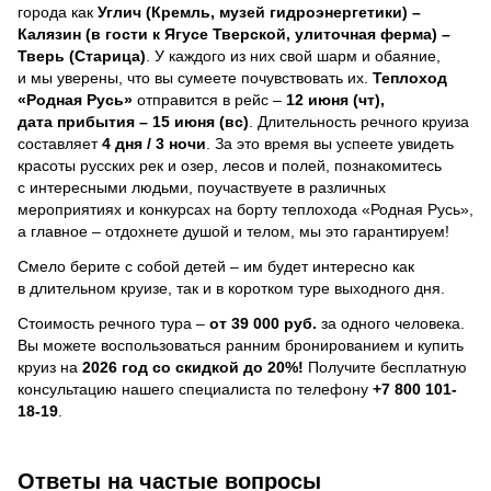
города как
Углич (Кремль, музей гидроэнергетики) –
Калязин (в гости к Ягусе Тверской, улиточная ферма) –
Тверь (Старица)
. У каждого из них свой шарм и обаяние,
и мы уверены, что вы сумеете почувствовать их.
Теплоход
«Родная Русь»
отправится в рейс –
12 июня (чт),
дата прибытия – 15 июня (вс)
. Длительность речного круиза
составляет
4 дня / 3 ночи
.
За это время вы успеете увидеть
красоты русских рек и озер, лесов и полей, познакомитесь
с интересными людьми, поучаствуете в различных
мероприятиях и конкурсах на борту теплохода «Родная Русь»,
а главное – отдохнете душой и телом, мы это гарантируем!
Смело берите с собой детей – им будет интересно как
в длительном круизе, так и в коротком туре выходного дня.
Стоимость речного тура –
от 39 000 руб.
за одного человека.
Вы можете воспользоваться ранним бронированием и купить
круиз на
2026 год со скидкой до 20%!
Получите бесплатную
консультацию нашего специалиста по телефону
+7 800 101-
18-19
.
Ответы на частые вопросы