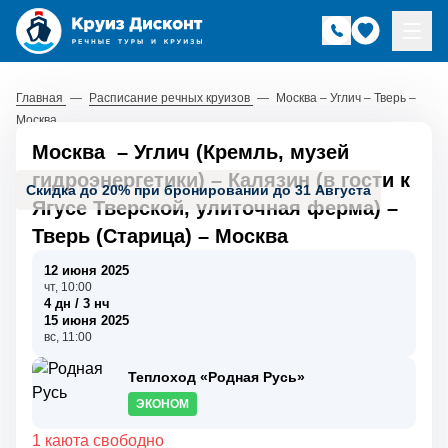
Главная
—
Расписание речных круизов
—
Москва – Углич – Тверь –
Москва
Москва
–
Углич (Кремль, музей
гидроэнергетики)
–
Калязин (в гости к
Скидка до 20% при бронировании до 31 Августа
Ягусе Тверской, улиточная ферма)
–
Тверь (Старица)
–
Москва
12 июня 2025
чт, 10:00
4 дн / 3 нч
15 июня 2025
вс, 11:00
Теплоход «Родная Русь»
ЭКОНОМ
1 каюта свободно