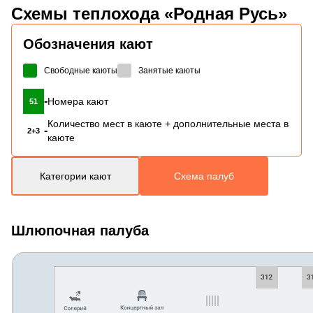
Схемы
теплохода «Родная Русь»
Обозначения кают
Свободные каюты
Занятые каюты
-
Номера кают
51
Количество мест в каюте + дополнительные места в
-
2+3
каюте
Категории кают
Схема палуб
Шлюпочная палуба