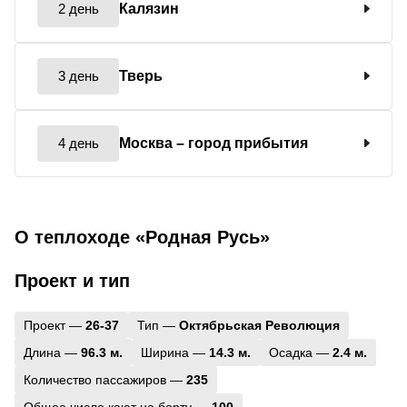
2 день
Калязин
3 день
Тверь
4 день
Москва
– город прибытия
О теплоходе «Родная Русь»
Проект и тип
Проект —
26-37
Тип —
Октябрьская Революция
Длина —
96.3 м.
Ширина —
14.3 м.
Осадка —
2.4 м.
Количество пассажиров —
235
Общее число кают на борту —
100