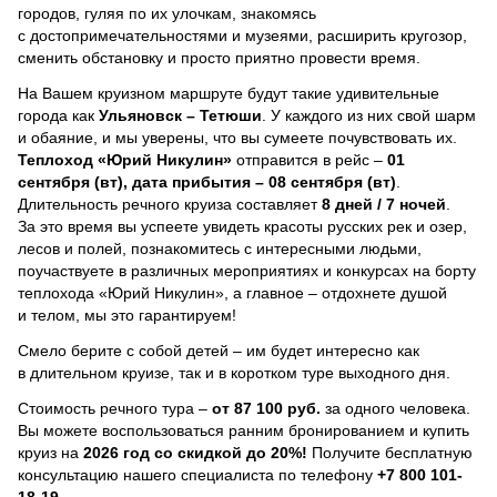
городов, гуляя по их улочкам, знакомясь
с достопримечательностями и музеями, расширить кругозор,
сменить обстановку и просто приятно провести время.
На Вашем круизном маршруте будут такие удивительные
города как
Ульяновск – Тетюши
. У каждого из них свой шарм
и обаяние, и мы уверены, что вы сумеете почувствовать их.
Теплоход
«Юрий Никулин»
отправится в рейс –
01
сентября (вт), дата прибытия – 08 сентября (вт)
.
Длительность речного круиза составляет
8 дней / 7 ночей
.
За это время вы успеете увидеть красоты русских рек и озер,
лесов и полей, познакомитесь с интересными людьми,
поучаствуете в различных мероприятиях и конкурсах на борту
теплохода «Юрий Никулин», а главное – отдохнете душой
и телом, мы это гарантируем!
Смело берите с собой детей – им будет интересно как
в длительном круизе, так и в коротком туре выходного дня.
Стоимость речного тура –
от 87 100 руб.
за одного человека.
Вы можете воспользоваться ранним бронированием и купить
круиз на
2026 год со скидкой до 20%!
Получите бесплатную
консультацию нашего специалиста по телефону
+7 800 101-
18-19
.