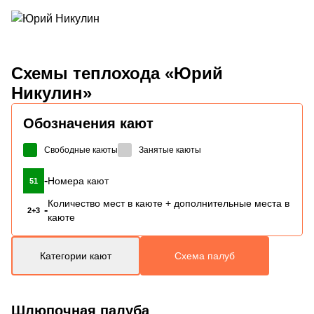
Схемы
теплохода «Юрий
Никулин»
Обозначения кают
Свободные каюты
Занятые каюты
-
Номера кают
51
Количество мест в каюте + дополнительные места в
-
2+3
каюте
Категории кают
Схема палуб
Шлюпочная палуба