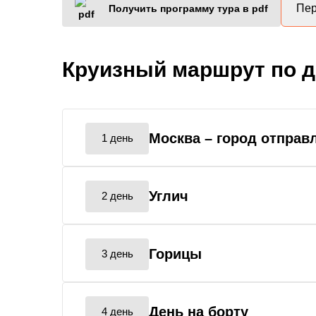
Пер
Получить программу тура в pdf
Круизный маршрут по 
Москва
– город отправ
1 день
Углич
2 день
Горицы
3 день
День на борту
4 день