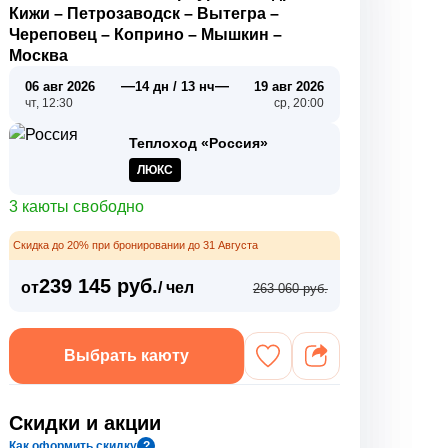
Кижи
–
Петрозаводск
–
Вытегра
–
Череповец
–
Коприно
–
Мышкин
–
Москва
—
—
06 авг 2026
14 дн / 13 нч
19 авг 2026
чт, 12:30
ср, 20:00
Теплоход «Россия»
ЛЮКС
3 каюты свободно
Скидка до 20% при бронировании до 31 Августа
239 145 руб.
от
/ чел
263 060 руб.
Выбрать каюту
Скидки и акции
Как оформить скидку
?