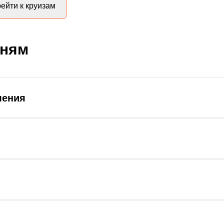
ейти к круизам
дням
ления