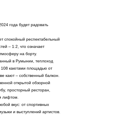
2024 года будет радовать
ает спокойный респектабельный
тей – 1:2, что означает
тмосферу на борту.
анный в Румынии, теплоход
т 108 каютами площадью от
тве кают – собственный балкон.
венной открытой обзорной
бу, просторный ресторан,
м лифтом.
юбой вкус: от спортивных
музыки и выступлений артистов.