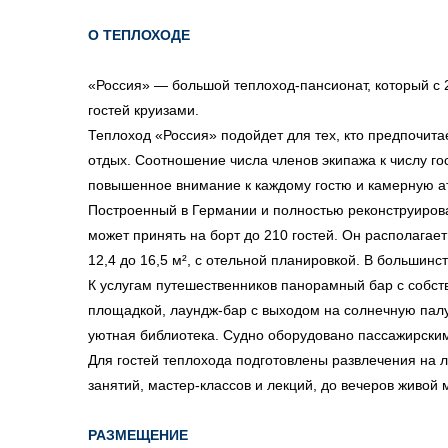
О ТЕПЛОХОДЕ
«Россия» — большой теплоход-пансионат, который с 
гостей круизами.
Теплоход «Россия» подойдет для тех, кто предпочит
отдых. Соотношение числа членов экипажа к числу гос
повышенное внимание к каждому гостю и камерную а
Построенный в Германии и полностью реконструиров
может принять на борт до 210 гостей. Он располагае
12,4 до 16,5 м², с отельной планировкой. В большинс
К услугам путешественников панорамный бар с собст
площадкой, лаундж-бар с выходом на солнечную палу
уютная библиотека. Судно оборудовано пассажирски
Для гостей теплохода подготовлены развлечения на л
занятий, мастер-классов и лекций, до вечеров живой 
РАЗМЕЩЕНИЕ