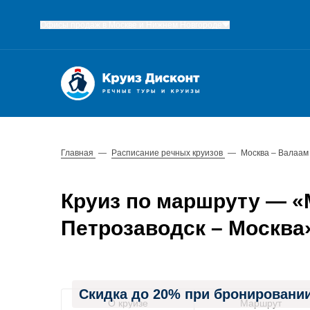
Офисы продаж в Москве и Нижнем Новгороде
Главная
—
Расписание речных круизов
—
Москва – Валаам 
Круиз по маршруту — «М
Петрозаводск – Москва» 
Скидка до 20% при бронировании
О круизе
Маршрут