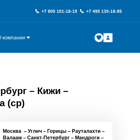
+7 800 101-18-19
+7 495 135-18-85
О компании
рбург – Кижи –
а (ср)
Москва
–
Углич
–
Горицы
–
Рауталахти
–
Валаам
–
Санкт-Петербург
–
Мандроги
–