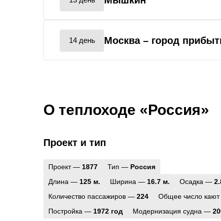
Мышкин
Москва
– город прибыт
14 день
О теплоходе «Россия»
Проект и тип
Проект —
1877
Тип —
Россия
Длина —
125 м.
Ширина —
16.7 м.
Осадка —
2.
Количество пассажиров —
224
Общее число кают
Постройка —
1972 год
Модернизация судна —
20