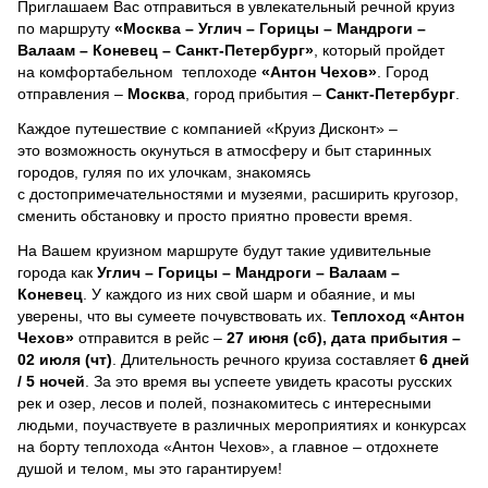
Приглашаем Вас отправиться в увлекательный речной круиз
по маршруту
«Москва – Углич – Горицы – Мандроги –
Валаам – Коневец – Санкт-Петербург»
, который пройдет
на комфортабельном теплоходе
«Антон Чехов»
. Город
отправления –
Москва
, город прибытия –
Санкт-Петербург
.
Каждое путешествие с компанией «Круиз Дисконт» –
это возможность окунуться в атмосферу и быт старинных
городов, гуляя по их улочкам, знакомясь
с достопримечательностями и музеями, расширить кругозор,
сменить обстановку и просто приятно провести время.
На Вашем круизном маршруте будут такие удивительные
города как
Углич – Горицы – Мандроги – Валаам –
Коневец
. У каждого из них свой шарм и обаяние, и мы
уверены, что вы сумеете почувствовать их.
Теплоход
«Антон
Чехов»
отправится в рейс –
27 июня (сб), дата прибытия –
02 июля (чт)
. Длительность речного круиза составляет
6 дней
/ 5 ночей
.
За это время вы успеете увидеть красоты русских
рек и озер, лесов и полей, познакомитесь с интересными
людьми, поучаствуете в различных мероприятиях и конкурсах
на борту теплохода «Антон Чехов», а главное – отдохнете
душой и телом, мы это гарантируем!