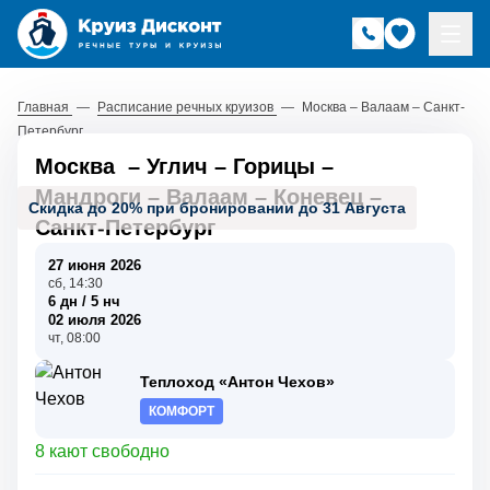
Главная
—
Расписание речных круизов
—
Москва – Валаам – Санкт-
Петербург
Москва
–
Углич
–
Горицы
–
Мандроги
–
Валаам
–
Коневец
–
Скидка до 20% при бронировании до 31 Августа
Санкт-Петербург
27 июня 2026
сб, 14:30
6 дн / 5 нч
02 июля 2026
чт, 08:00
Теплоход «Антон Чехов»
КОМФОРТ
8 кают свободно