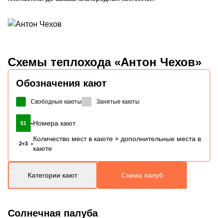
Схемы
теплохода «Антон Чехов»
Обозначения кают
Свободные каюты
Занятые каюты
-
Номера кают
51
Количество мест в каюте + дополнительные места в
-
2+3
каюте
Категории кают
Схема палуб
Солнечная палуба