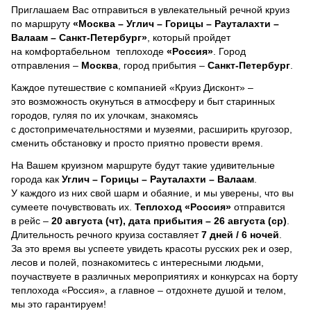
Приглашаем Вас отправиться в увлекательный речной круиз
по маршруту
«Москва – Углич – Горицы – Рауталахти –
Валаам – Санкт-Петербург»
, который пройдет
на комфортабельном теплоходе
«Россия»
. Город
отправления –
Москва
, город прибытия –
Санкт-Петербург
.
Каждое путешествие с компанией «Круиз Дисконт» –
это возможность окунуться в атмосферу и быт старинных
городов, гуляя по их улочкам, знакомясь
с достопримечательностями и музеями, расширить кругозор,
сменить обстановку и просто приятно провести время.
На Вашем круизном маршруте будут такие удивительные
города как
Углич – Горицы – Рауталахти – Валаам
.
У каждого из них свой шарм и обаяние, и мы уверены, что вы
сумеете почувствовать их.
Теплоход
«Россия»
отправится
в рейс –
20 августа (чт), дата прибытия – 26 августа (ср)
.
Длительность речного круиза составляет
7 дней / 6 ночей
.
За это время вы успеете увидеть красоты русских рек и озер,
лесов и полей, познакомитесь с интересными людьми,
поучаствуете в различных мероприятиях и конкурсах на борту
теплохода «Россия», а главное – отдохнете душой и телом,
мы это гарантируем!