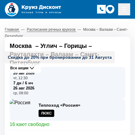
Главная
—
Расписание речных круизов
—
Москва – Валаам – Санкт-
Петербург
Москва
–
Углич
–
Горицы
–
Рауталахти
–
Валаам
–
Санкт-
Скидка до 20% при бронировании до 31 Августа
Петербург
Все акции
20 авг 2026
чт, 12:30
7 дн / 6 нч
26 авг 2026
ср, 08:00
Теплоход «Россия»
ЛЮКС
16 кают свободно