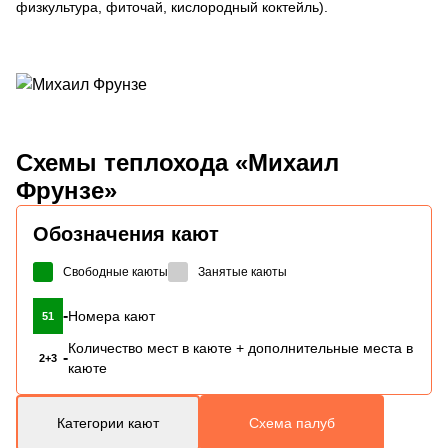
физкультура, фиточай, кислородный коктейль).
Схемы
теплохода «Михаил
Фрунзе»
Обозначения кают
Свободные каюты
Занятые каюты
-
Номера кают
51
Количество мест в каюте + дополнительные места в
-
2+3
каюте
Категории кают
Схема палуб