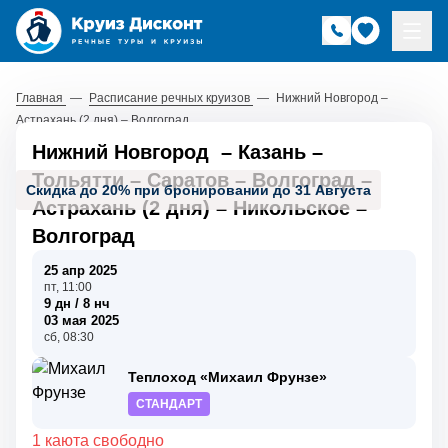
Главная
—
Расписание речных круизов
—
Нижний Новгород –
Астрахань (2 дня) – Волгоград
Нижний Новгород
–
Казань
–
Тольятти
–
Саратов
–
Волгоград
–
Скидка до 20% при бронировании до 31 Августа
Астрахань (2 дня)
–
Никольское
–
Волгоград
25 апр 2025
пт, 11:00
9 дн / 8 нч
03 мая 2025
сб, 08:30
Теплоход «Михаил Фрунзе»
СТАНДАРТ
1 каюта свободно