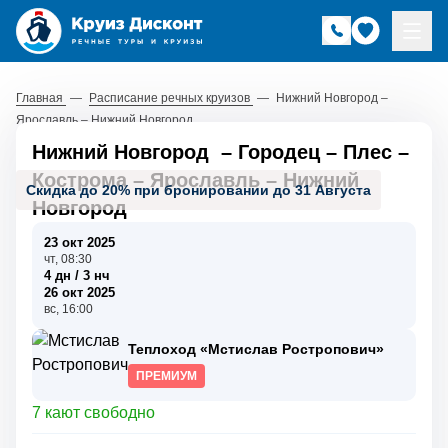
Главная
—
Расписание речных круизов
—
Нижний Новгород –
Ярославль – Нижний Новгород
Нижний Новгород
–
Городец
–
Плес
–
Кострома
–
Ярославль
–
Нижний
Скидка до 20% при бронировании до 31 Августа
Новгород
23 окт 2025
чт, 08:30
4 дн / 3 нч
26 окт 2025
вс, 16:00
Теплоход «Мстислав Ростропович»
ПРЕМИУМ
7 кают свободно