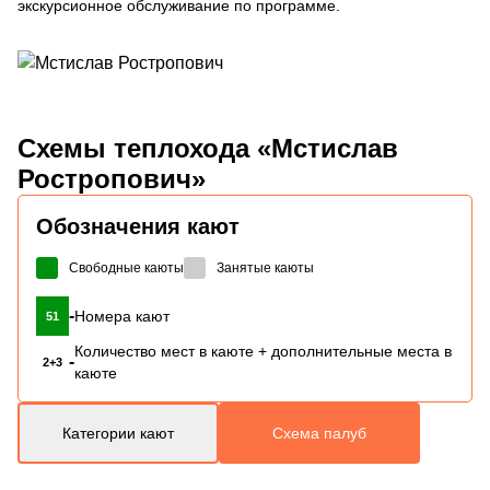
экскурсионное обслуживание по программе.
Схемы
теплохода «Мстислав
Ростропович»
Обозначения кают
Свободные каюты
Занятые каюты
-
Номера кают
51
Количество мест в каюте + дополнительные места в
-
2+3
каюте
Категории кают
Схема палуб