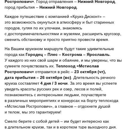
Ростропович»
. Город отправления –
Нижний Новгород
,
город прибытия –
Нижний Новгород
.
Каждое путешествие с компанией «Круиз Дисконт» –
это возможность окунуться в атмосферу и быт старинных
городов, гуляя по их улочкам, знакомясь
с достопримечательностями и музеями, расширить кругозор,
сменить обстановку и просто приятно провести время.
На Вашем круизном маршруте будут такие удивительные
города как
Городец – Плес – Кострома – Ярославль
.
У каждого из них свой шарм и обаяние, и мы уверены, что вы
сумеете почувствовать их.
Теплоход
«Мстислав
Ростропович»
отправится в рейс –
23 октября (чт),
дата прибытия – 26 октября (вс)
. Длительность речного
круиза составляет
4 дня / 3 ночи
.
За это время вы успеете
увидеть красоты русских рек и озер, лесов и полей,
познакомитесь с интересными людьми, поучаствуете
в различных мероприятиях и конкурсах на борту теплохода
«Мстислав Ростропович», а главное – отдохнете душой
и телом, мы это гарантируем!
Смело берите с собой детей – им будет интересно как
в длительном круизе, так и в коротком туре выходного дня.