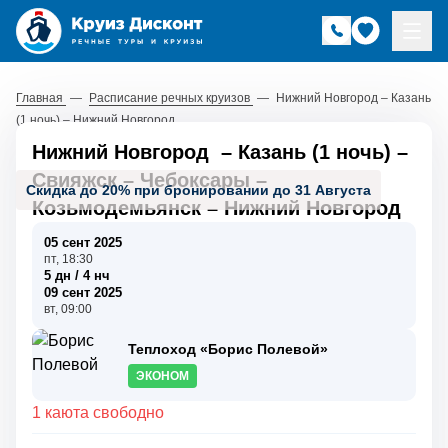
Главная
—
Расписание речных круизов
—
Нижний Новгород – Казань
(1 ночь) – Нижний Новгород
Нижний Новгород
–
Казань (1 ночь)
–
Свияжск
–
Чебоксары
–
Скидка до 20% при бронировании до 31 Августа
Козьмодемьянск
–
Нижний Новгород
05 сент 2025
пт, 18:30
5 дн / 4 нч
09 сент 2025
вт, 09:00
Теплоход «Борис Полевой»
ЭКОНОМ
1 каюта свободно