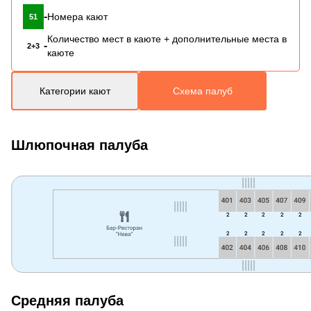
-
Номера кают
51
Количество мест в каюте + дополнительные места в
-
2+3
каюте
Категории кают
Схема палуб
Шлюпочная палуба
Средняя палуба