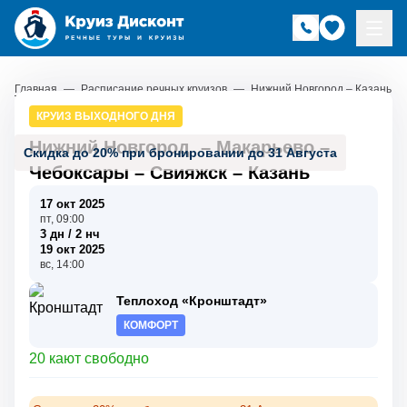
Главная
—
Расписание речных круизов
—
Нижний Новгород – Казань
КРУИЗ ВЫХОДНОГО ДНЯ
Нижний Новгород
–
Макарьево
–
Скидка до 20% при бронировании до 31 Августа
Чебоксары
–
Свияжск
–
Казань
17 окт 2025
пт, 09:00
3 дн / 2 нч
19 окт 2025
вс, 14:00
Теплоход «Кронштадт»
КОМФОРТ
20 кают свободно