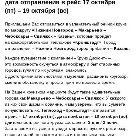
дата отправления в рейс 17 октября
(пт) – 19 октября (вс)
Приглашаем Вас отправиться в увлекательный речной круиз
по маршруту
«Нижний Новгород – Макарьево –
Чебоксары – Свияжск – Казань»
, который пройдет
на комфортабельном теплоходе
«Кронштадт»
. Город
отправления –
Нижний Новгород
, город прибытия –
Казань
.
Каждое путешествие с компанией «Круиз Дисконт» –
это возможность окунуться в атмосферу и быт старинных
городов, гуляя по их улочкам, знакомясь
с достопримечательностями и музеями, расширить кругозор,
сменить обстановку и просто приятно провести время.
На Вашем круизном маршруте будут такие удивительные
города как
Макарьево – Чебоксары – Свияжск
. У каждого
из них свой шарм и обаяние, и мы уверены, что вы сумеете
почувствовать их.
Теплоход
«Кронштадт»
отправится
в рейс –
17 октября (пт), дата прибытия – 19 октября (вс)
.
Длительность речного круиза составляет
3 дня / 2 ночи
.
За это время вы успеете увидеть красоты русских рек и озер,
лесов и полей, познакомитесь с интересными людьми,