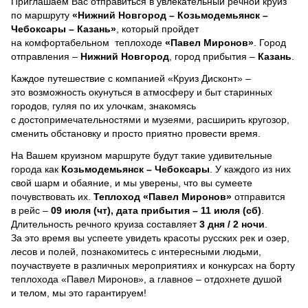
Приглашаем Вас отправиться в увлекательный речной круиз
по маршруту
«Нижний Новгород – Козьмодемьянск –
Чебоксары – Казань»
, который пройдет
на комфортабельном теплоходе
«Павел Миронов»
. Город
отправления –
Нижний Новгород
, город прибытия –
Казань
.
Каждое путешествие с компанией «Круиз Дисконт» –
это возможность окунуться в атмосферу и быт старинных
городов, гуляя по их улочкам, знакомясь
с достопримечательностями и музеями, расширить кругозор,
сменить обстановку и просто приятно провести время.
На Вашем круизном маршруте будут такие удивительные
города как
Козьмодемьянск – Чебоксары
. У каждого из них
свой шарм и обаяние, и мы уверены, что вы сумеете
почувствовать их.
Теплоход
«Павел Миронов»
отправится
в рейс –
09 июля (чт), дата прибытия – 11 июля (сб)
.
Длительность речного круиза составляет
3 дня / 2 ночи
.
За это время вы успеете увидеть красоты русских рек и озер,
лесов и полей, познакомитесь с интересными людьми,
поучаствуете в различных мероприятиях и конкурсах на борту
теплохода «Павел Миронов», а главное – отдохнете душой
и телом, мы это гарантируем!