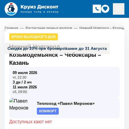
Главная
—
Расписание речных круизов
—
Нижний Новгород – Казань
КРУИЗ ВЫХОДНОГО ДНЯ
Нижний Новгород
–
Скидка до 20% при бронировании до 31 Августа
Козьмодемьянск
–
Чебоксары
–
Казань
09 июля 2026
чт, 22:30
3 дн / 2 нч
11 июля 2026
сб, 09:00
Теплоход «Павел Миронов»
КОМФОРТ
Доступных кают нет