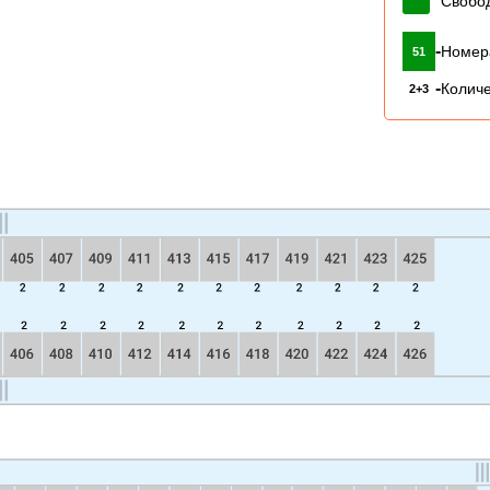
Свобо
-
Номер
51
-
Количе
2+3