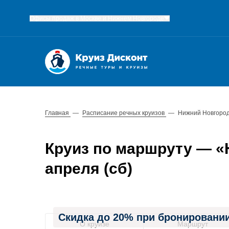
Офисы продаж в Москве и Нижнем Новгороде
Главная
—
Расписание речных круизов
—
Нижний Новгород
Круиз по маршруту — «Н
апреля (сб)
Скидка до 20% при бронировании
О круизе
Маршрут