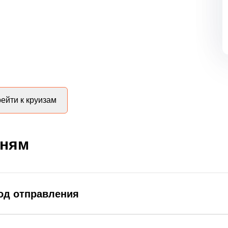
ейти к круизам
дням
род отправления