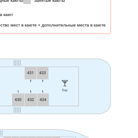
дные каюты
Занятые каюты
а кают
ство мест в каюте + дополнительные места в каюте