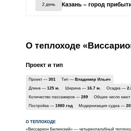
Казань
– город прибыт
2 день
О теплоходе «Виссарио
Проект и тип
Проект —
301
Тип —
Владимир Ильич
Длина —
125 м.
Ширина —
16.7 м.
Осадка —
2.
Количество пассажиров —
289
Общее число кают
Постройка —
1980 год
Модернизация судна —
20
О ТЕПЛОХОДЕ
«Виссарион Белинский» — четырехпалубный теплоход