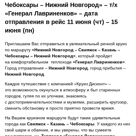
Чебоксары – Нижний Новгород» – т/х
«Генерал Лавриненков» – дата
отправления в рейс 11 июня (чт) – 15
июня (пн)
Приглашаем Вас отправиться в увлекательный речной круиз
по маршруту
«Нижний Новгород – Свияжск – Казань –
Чебоксары – Нижний Новгород»
, который пройдет
на комфортабельном теплоходе
«Генерал Лавриненков»
.
Город отправления –
Нижний Новгород
, город прибытия –
Нижний Новгород
.
Каждое путешествие с компанией «Круиз Дисконт» –
это возможность окунуться в атмосферу и быт старинных
городов, гуляя по их улочкам, знакомясь
с достопримечательностями и музеями, расширить кругозор,
сменить обстановку и просто приятно провести время.
На Вашем круизном маршруте будут такие удивительные
города как
Свияжск – Казань – Чебоксары
. У каждого из них
свой шарм и обаяние, и мы уверены, что вы сумеете
почувствовать их.
Теплоход
«Генерал Лавриненков»