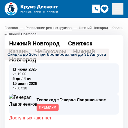
Главная
—
Расписание речных круизов
—
Нижний Новгород – Казань
– Нижний Новгород
Нижний Новгород
–
Свияжск
–
Казань
–
Чебоксары
–
Нижний
Скидка до 20% при бронировании до 31 Августа
Новгород
11 июня 2026
чт, 19:00
5 дн / 4 нч
15 июня 2026
пн, 07:30
Теплоход «Генерал Лавриненков»
ПРЕМИУМ
Доступных кают нет