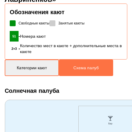
Обозначения кают
Свободные каюты
Занятые каюты
-
Номера кают
51
Количество мест в каюте + дополнительные места в
-
2+3
каюте
Категории кают
Схема палуб
Солнечная палуба