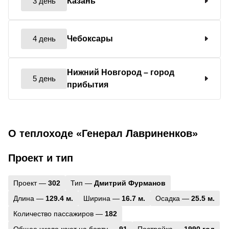
3 день
Казань
4 день
Чебоксары
Нижний Новгород
– город
5 день
прибытия
О теплоходе «Генерал Лавриненков»
Проект и тип
Проект —
302
Тип —
Дмитрий Фурманов
Длина —
129.4 м.
Ширина —
16.7 м.
Осадка —
25.5 м.
Количество пассажиров —
182
Общее число кают на борту —
91
Постройка —
1990 год