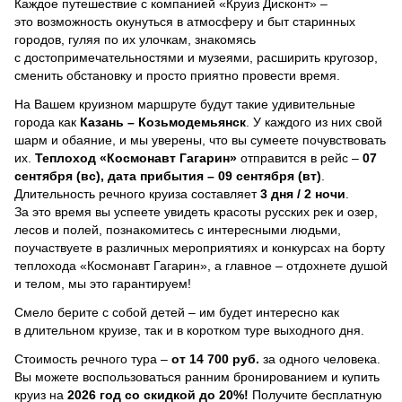
Каждое путешествие с компанией «Круиз Дисконт» –
это возможность окунуться в атмосферу и быт старинных
городов, гуляя по их улочкам, знакомясь
с достопримечательностями и музеями, расширить кругозор,
сменить обстановку и просто приятно провести время.
На Вашем круизном маршруте будут такие удивительные
города как
Казань – Козьмодемьянск
. У каждого из них свой
шарм и обаяние, и мы уверены, что вы сумеете почувствовать
их.
Теплоход
«Космонавт Гагарин»
отправится в рейс –
07
сентября (вс), дата прибытия – 09 сентября (вт)
.
Длительность речного круиза составляет
3 дня / 2 ночи
.
За это время вы успеете увидеть красоты русских рек и озер,
лесов и полей, познакомитесь с интересными людьми,
поучаствуете в различных мероприятиях и конкурсах на борту
теплохода «Космонавт Гагарин», а главное – отдохнете душой
и телом, мы это гарантируем!
Смело берите с собой детей – им будет интересно как
в длительном круизе, так и в коротком туре выходного дня.
Стоимость речного тура –
от 14 700 руб.
за одного человека.
Вы можете воспользоваться ранним бронированием и купить
круиз на
2026 год со скидкой до 20%!
Получите бесплатную