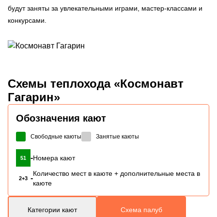
будут заняты за увлекательными играми, мастер-классами и
конкурсами.
Схемы
теплохода «Космонавт
Гагарин»
Обозначения кают
Свободные каюты
Занятые каюты
-
Номера кают
51
Количество мест в каюте + дополнительные места в
-
2+3
каюте
Категории кают
Схема палуб