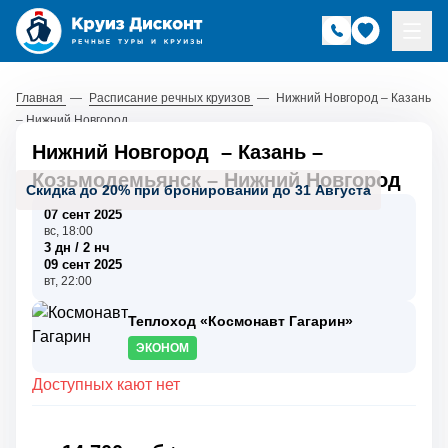
Главная
—
Расписание речных круизов
—
Нижний Новгород – Казань
– Нижний Новгород
Нижний Новгород
–
Казань
–
Козьмодемьянск
–
Нижний Новгород
Скидка до 20% при бронировании до 31 Августа
07 сент 2025
вс, 18:00
3 дн / 2 нч
09 сент 2025
вт, 22:00
Теплоход «Космонавт Гагарин»
ЭКОНОМ
Доступных кают нет