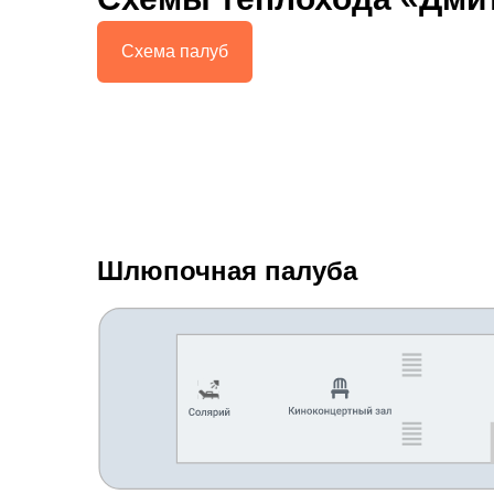
Схема палуб
Шлюпочная палуба