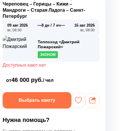
Череповец
–
Горицы
–
Кижи
–
Мандроги
–
Старая Ладога
–
Санкт-
Петербург
—
—
09 авг 2026
8 дн / 7 нч
16 авг 2026
вс, 08:30
вс, 08:00
Теплоход «Дмитрий
Пожарский»
ЭКОНОМ
Доступных кают нет
46 000 руб.
от
/ чел
Выбрать каюту
Нужна помощь?