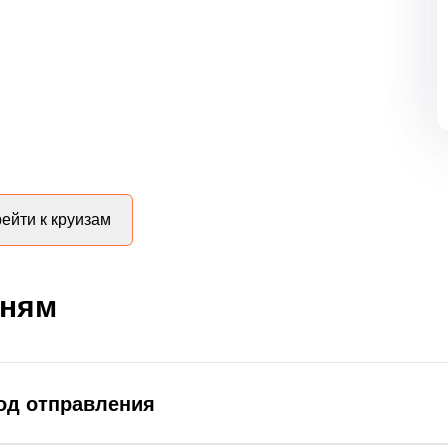
ейти к круизам
дням
род отправления