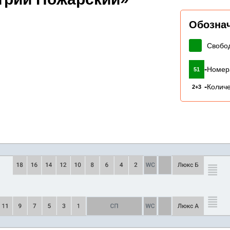
Обозна
Свобо
-
Номер
51
-
Количе
2+3