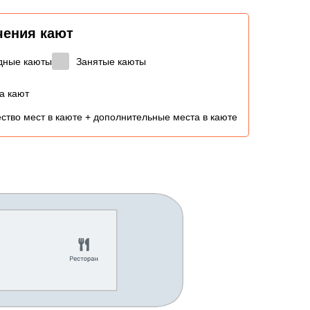
чения кают
дные каюты
Занятые каюты
а кают
ство мест в каюте + дополнительные места в каюте