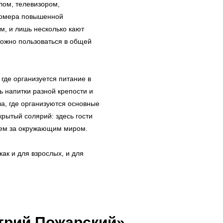
лом, телевизором,
Номера повышенной
, и лишь несколько кают
можно пользоваться в общей
 где организуется питание в
ь напитки разной крепости и
ла, где организуются основные
крытый солярий: здесь гости
ием за окружающим миром.
как и для взрослых, и для
трий Пожарский»