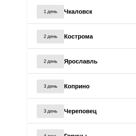
Чкаловск
1 день
Кострома
2 день
Ярославль
2 день
Коприно
3 день
Череповец
3 день
4 день