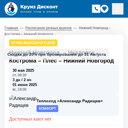
Главная
—
Расписание речных круизов
—
Нижний Новгород –
Кострома – Нижний Новгород
КРУИЗ ВЫХОДНОГО ДНЯ
Нижний Новгород
–
Чкаловск
–
Скидка до 20% при бронировании до 31 Августа
Кострома
–
Плес
–
Нижний Новгород
30 мая 2025
пт, 08:30
3 дн / 2 нч
01 июня 2025
вс, 16:00
Теплоход «Александр Радищев»
КОМФОРТ
Доступных кают нет