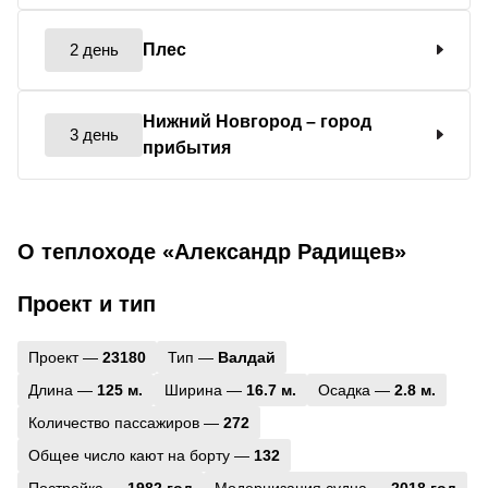
2 день
Плес
Нижний Новгород
– город
3 день
прибытия
О теплоходе «Александр Радищев»
Проект и тип
Проект —
23180
Тип —
Валдай
Длина —
125 м.
Ширина —
16.7 м.
Осадка —
2.8 м.
Количество пассажиров —
272
Общее число кают на борту —
132
Постройка —
1982 год
Модернизация судна —
2018 год