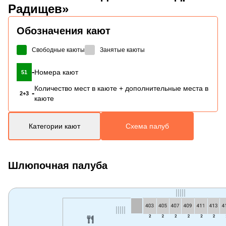
Радищев»
Обозначения кают
Свободные каюты
Занятые каюты
-
Номера кают
51
Количество мест в каюте + дополнительные места в
-
2+3
каюте
Категории кают
Схема палуб
Шлюпочная палуба