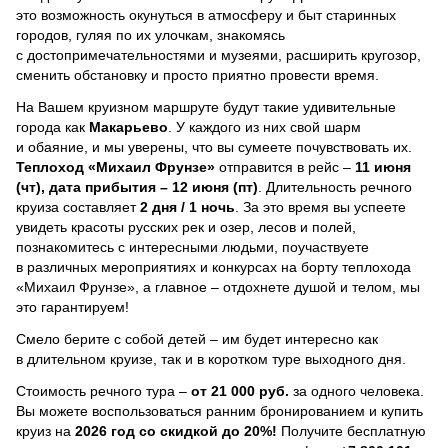
это возможность окунуться в атмосферу и быт старинных
городов, гуляя по их улочкам, знакомясь
с достопримечательностями и музеями, расширить кругозор,
сменить обстановку и просто приятно провести время.
На Вашем круизном маршруте будут такие удивительные
города как
Макарьево
. У каждого из них свой шарм
и обаяние, и мы уверены, что вы сумеете почувствовать их.
Теплоход
«Михаил Фрунзе»
отправится в рейс –
11 июня
(чт), дата прибытия – 12 июня (пт)
. Длительность речного
круиза составляет
2 дня / 1 ночь
.
За это время вы успеете
увидеть красоты русских рек и озер, лесов и полей,
познакомитесь с интересными людьми, поучаствуете
в различных мероприятиях и конкурсах на борту теплохода
«Михаил Фрунзе», а главное – отдохнете душой и телом, мы
это гарантируем!
Смело берите с собой детей – им будет интересно как
в длительном круизе, так и в коротком туре выходного дня.
Стоимость речного тура –
от 21 000 руб.
за одного человека.
Вы можете воспользоваться ранним бронированием и купить
круиз на
2026 год со скидкой до 20%!
Получите бесплатную