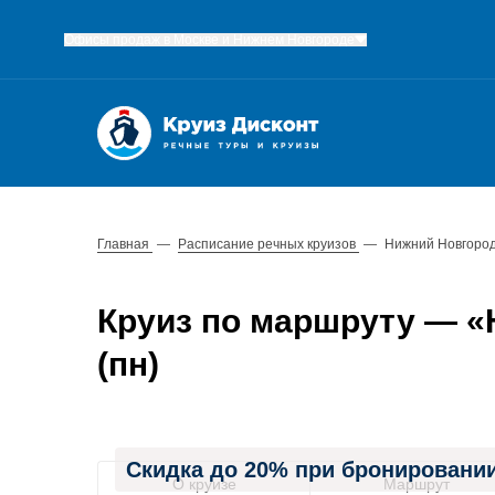
Офисы продаж в Москве и Нижнем Новгороде
Главная
—
Расписание речных круизов
—
Нижний Новгород
Круиз по маршруту — «Н
(пн)
Скидка до 20% при бронировании
О круизе
Маршрут