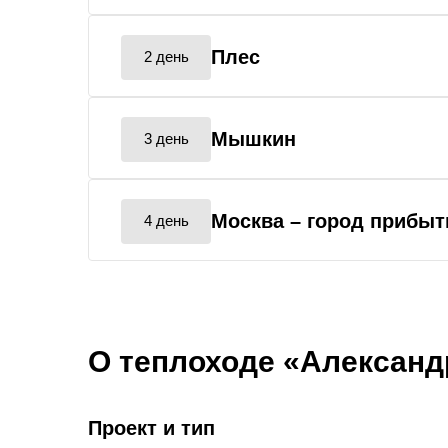
Плес
2 день
Мышкин
3 день
Москва
– город прибыт
4 день
О теплоходе «Александр
Проект и тип