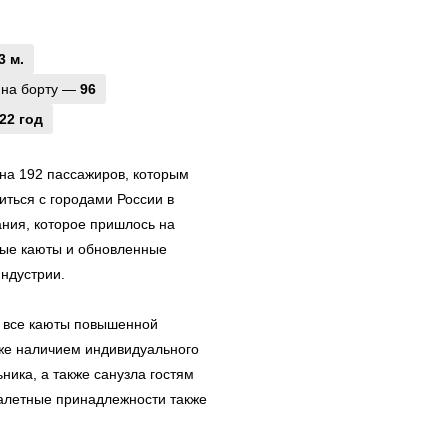
3 м.
 на борту —
96
22 год
на 192 пассажиров, которым
ться с городами России в
ания, которое пришлось на
ные каюты и обновленные
индустрии.
 все каюты повышенной
кже наличием индивидуального
ника, а также санузла гостям
уалетные принадлежности также