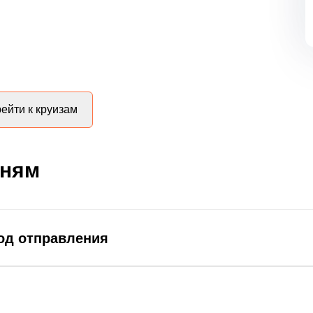
ейти к круизам
дням
род отправления