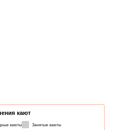
чения кают
дные каюты
Занятые каюты