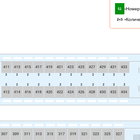
-
Номер
51
-
Количе
2+3