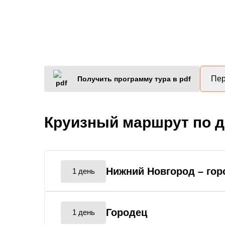
Пер
Получить программу тура в pdf
Круизный маршрут по 
Нижний Новгород
– го
1 день
Городец
1 день