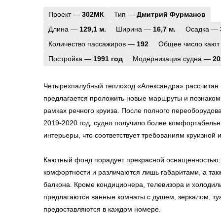
Проект —
302МК
Тип —
Дмитрий Фурманов
Длина —
129,1 м.
Ширина —
16,7 м.
Осадка —
Количество пассажиров —
192
Общее число кают
Постройка —
1991 год
Модернизация судна —
20
Четырехпалубный теплоход «Александра» рассчитан 
предлагается проложить новые маршруты и познакоми
рамках речного круиза. После полного переоборудов
2019-2020 год, судно получило более комфортабель
интерьеры, что соответствует требованиям круизной 
Каютный фонд порадует прекрасной оснащенностью:
комфортности и различаются лишь габаритами, а та
балкона. Кроме кондиционера, телевизора и холодиль
предлагаются ванные комнаты с душем, зеркалом, т
предоставляются в каждом номере.