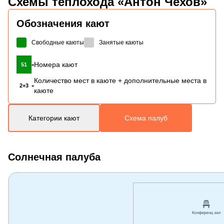
Схемы
теплохода «Антон Чехов»
Обозначения кают
Свободные каюты
Занятые каюты
-
Номера кают
51
Количество мест в каюте + дополнительные места в
-
2+3
каюте
Категории кают
Схема палуб
Солнечная палуба