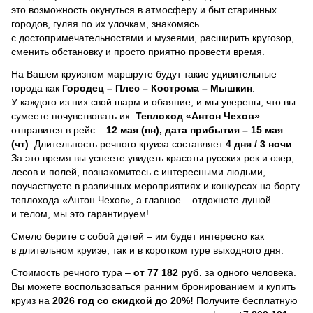
это возможность окунуться в атмосферу и быт старинных
городов, гуляя по их улочкам, знакомясь
с достопримечательностями и музеями, расширить кругозор,
сменить обстановку и просто приятно провести время.
На Вашем круизном маршруте будут такие удивительные
города как
Городец – Плес – Кострома – Мышкин
.
У каждого из них свой шарм и обаяние, и мы уверены, что вы
сумеете почувствовать их.
Теплоход
«Антон Чехов»
отправится в рейс –
12 мая (пн), дата прибытия – 15 мая
(чт)
. Длительность речного круиза составляет
4 дня / 3 ночи
.
За это время вы успеете увидеть красоты русских рек и озер,
лесов и полей, познакомитесь с интересными людьми,
поучаствуете в различных мероприятиях и конкурсах на борту
теплохода «Антон Чехов», а главное – отдохнете душой
и телом, мы это гарантируем!
Смело берите с собой детей – им будет интересно как
в длительном круизе, так и в коротком туре выходного дня.
Стоимость речного тура –
от 77 182 руб.
за одного человека.
Вы можете воспользоваться ранним бронированием и купить
круиз на
2026 год со скидкой до 20%!
Получите бесплатную