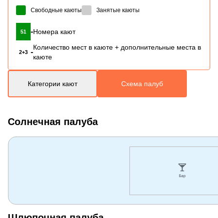
Свободные каюты
Занятые каюты
-
Номера кают
51
Количество мест в каюте + дополнительные места в
-
2+3
каюте
Категории кают
Схема палуб
Солнечная палуба
Шлюпочная палуба