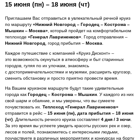
15 июня (пн) – 18 июня (чт)
Приглашаем Вас отправиться в увлекательный речной круиз
по маршруту
«Нижний Новгород – Городец – Кострома –
Мышкин – Москва»
, который пройдет на комфортабельном
теплоходе
«Генерал Лавриненков»
. Город отправления –
Нижний Новгород
, город прибытия –
Москва
.
Каждое путешествие с компанией «Круиз Дисконт» –
это возможность окунуться в атмосферу и быт старинных
городов, гуляя по их улочкам, знакомясь
с достопримечательностями и музеями, расширить кругозор,
сменить обстановку и просто приятно провести время.
На Вашем круизном маршруте будут такие удивительные
города как
Городец – Кострома – Мышкин
. У каждого из них
свой шарм и обаяние, и мы уверены, что вы сумеете
почувствовать их.
Теплоход
«Генерал Лавриненков»
отправится в рейс –
15 июня (пн), дата прибытия – 18 июня
(чт)
. Длительность речного круиза составляет
4 дня / 3 ночи
.
За это время вы успеете увидеть красоты русских рек и озер,
лесов и полей, познакомитесь с интересными людьми,
поучаствуете в различных мероприятиях и конкурсах на борту